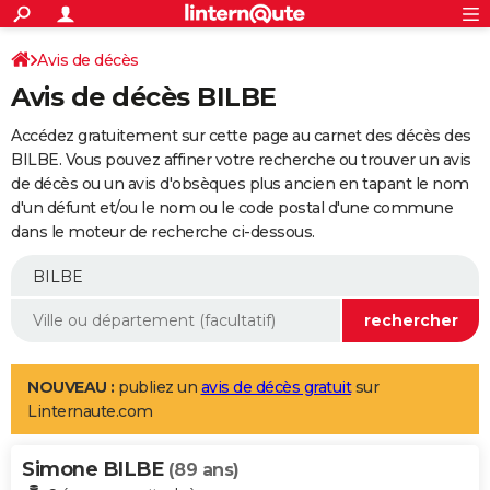
ACTUALITÉS
Connexion
S'inscrire
Avis de décès
Rechercher
Société
Education
Villes
Politique
Faits Divers
Monde
+
SPORT
Avis de décès BILBE
Football
Cyclisme
Forum
Coupe du monde 2026
Tennis
Rugby
CULTURE
Accédez gratuitement sur cette page au carnet des décès des
TNT
Cinéma
Musique
Programme TV
Streaming
Sorties cinéma
+
BILBE. Vous pouvez affiner votre recherche ou trouver un avis
FINANCE
de décès ou un avis d'obsèques plus ancien en tapant le nom
Impôts
Immobilier
Banque
Crédit
Retraite
Epargne
Risques naturels par ville
Assurance
AUTO
d'un défunt et/ou le nom ou le code postal d'une commune
dans le moteur de recherche ci-dessous.
Réserver un essai
Berlines
Forum auto
Essais
Citadines
SUV
+
HIGH-TECH
Meilleur smartphone
Ordinateurs
Guide high-tech
Mobiles
Internet
Jeux vidéo
+
BRICOLAGE
Aménagement intérieur
Cuisine
Jardinage
+
Forum
Extérieur
Salle de bains
Rangement
WEEK-END
Escapades
Expositions
Week-end nature
Guides de France
Patrimoine
Musées
+
LIFESTYLE
NOUVEAU :
publiez un
avis de décès gratuit
sur
Linternaute.com
Bien-être
Mode
+
Art de vivre
Loisirs
Modes de vie
SANTE
Simone BILBE
Guide de la santé
Médicaments
+
Alimentation
Maladies
Sommeil
(89 ans)
VOYAGE