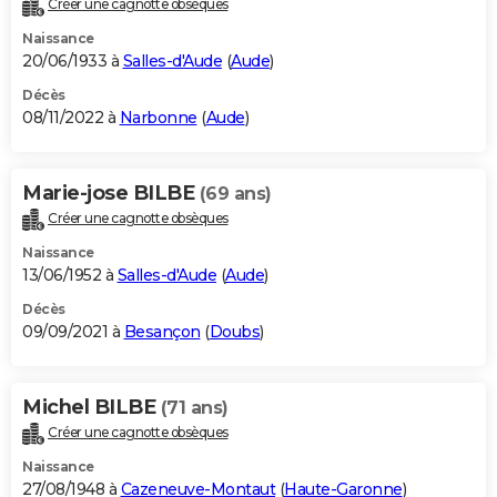
Créer une cagnotte obsèques
City break
Voyage de noces
Climat
Destinations
Voyage nature
Forum
+
PHOTO
Naissance
20/06/1933 à
Salles-d'Aude
(
Aude
)
GUIDES D'ACHAT
Décès
08/11/2022 à
Narbonne
(
Aude
)
BONS PLANS
CARTE DE VOEUX
Marie-jose BILBE
(69 ans)
Carte Bonne année
Carte Pâques
Carte de Noël
Carte Saint-Valentin
Carte d'anniversaire
DICTIONNAIRE
Créer une cagnotte obsèques
Biographies
Expressions
Dictionnaire
Citations
Proverbes
PROGRAMME TV
Naissance
13/06/1952 à
Salles-d'Aude
(
Aude
)
COPAINS D'AVANT
Décès
09/09/2021 à
Besançon
(
Doubs
)
Se connecter
Collèges
Universités
Service militaire
S'inscrire
Lycées
Primaires
Entreprises
Avis de recherche
AVIS DE DÉCÈS
FORUM
Michel BILBE
(71 ans)
Lifestyle
Sport
Television
Cinema
Bricolage
Culture
Auto
Voyage
Créer une cagnotte obsèques
Naissance
27/08/1948 à
Cazeneuve-Montaut
(
Haute-Garonne
)