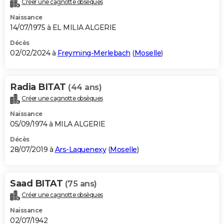
Créer une cagnotte obsèques
City break
Voyage de noces
Climat
Destinations
Voyage nature
Forum
+
PHOTO
Naissance
14/07/1975 à EL MILIA ALGERIE
GUIDES D'ACHAT
Décès
02/02/2024 à
Freyming-Merlebach
(
Moselle
)
BONS PLANS
CARTE DE VOEUX
Radia BITAT
(44 ans)
Carte Bonne année
Carte Pâques
Carte de Noël
Carte Saint-Valentin
Carte d'anniversaire
DICTIONNAIRE
Créer une cagnotte obsèques
Biographies
Expressions
Dictionnaire
Citations
Proverbes
PROGRAMME TV
Naissance
05/09/1974 à MILA ALGERIE
COPAINS D'AVANT
Décès
28/07/2019 à
Ars-Laquenexy
(
Moselle
)
Se connecter
Collèges
Universités
Service militaire
S'inscrire
Lycées
Primaires
Entreprises
Avis de recherche
AVIS DE DÉCÈS
FORUM
Saad BITAT
(75 ans)
Lifestyle
Sport
Television
Cinema
Bricolage
Culture
Auto
Voyage
Créer une cagnotte obsèques
Naissance
02/07/1942