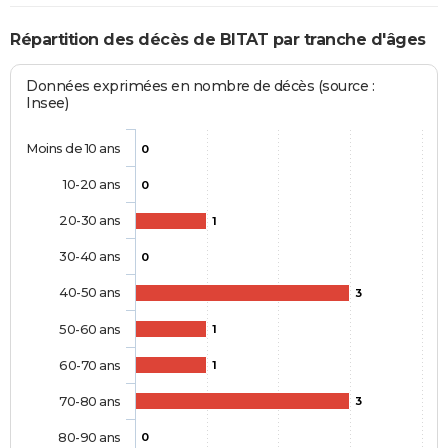
Répartition des décès de BITAT par tranche d'âges
Données exprimées en nombre de décès (source :
Insee)
Moins de 10 ans
0
10-20 ans
0
20-30 ans
1
30-40 ans
0
40-50 ans
3
50-60 ans
1
60-70 ans
1
70-80 ans
3
80-90 ans
0