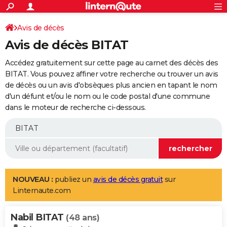
ACTUALITÉS
Connexion
S'inscrire
Avis de décès
Rechercher
Société
Education
Villes
Politique
Faits Divers
Monde
+
SPORT
Avis de décès BITAT
Football
Cyclisme
Forum
Coupe du monde 2026
Tennis
Rugby
CULTURE
Accédez gratuitement sur cette page au carnet des décès des
TNT
Cinéma
Musique
Programme TV
Streaming
Sorties cinéma
+
BITAT. Vous pouvez affiner votre recherche ou trouver un avis
FINANCE
de décès ou un avis d'obsèques plus ancien en tapant le nom
Impôts
Immobilier
Banque
Crédit
Retraite
Epargne
Risques naturels par ville
Assurance
AUTO
d'un défunt et/ou le nom ou le code postal d'une commune
dans le moteur de recherche ci-dessous.
Réserver un essai
Berlines
Forum auto
Essais
Citadines
SUV
+
HIGH-TECH
Meilleur smartphone
Ordinateurs
Guide high-tech
Mobiles
Internet
Jeux vidéo
+
BRICOLAGE
Aménagement intérieur
Cuisine
Jardinage
+
Forum
Extérieur
Salle de bains
Rangement
WEEK-END
Escapades
Expositions
Week-end nature
Guides de France
Patrimoine
Musées
+
LIFESTYLE
NOUVEAU :
publiez un
avis de décès gratuit
sur
Linternaute.com
Bien-être
Mode
+
Art de vivre
Loisirs
Modes de vie
SANTE
Nabil BITAT
Guide de la santé
Médicaments
+
Alimentation
Maladies
Sommeil
(48 ans)
VOYAGE