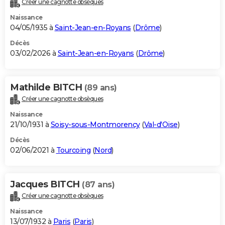
Créer une cagnotte obsèques
City break
Voyage de noces
Climat
Destinations
Voyage nature
Forum
+
PHOTO
Naissance
04/05/1935 à
Saint-Jean-en-Royans
(
Drôme
)
GUIDES D'ACHAT
Décès
03/02/2026 à
Saint-Jean-en-Royans
(
Drôme
)
BONS PLANS
CARTE DE VOEUX
Mathilde BITCH
(89 ans)
Carte Bonne année
Carte Pâques
Carte de Noël
Carte Saint-Valentin
Carte d'anniversaire
DICTIONNAIRE
Créer une cagnotte obsèques
Biographies
Expressions
Dictionnaire
Citations
Proverbes
PROGRAMME TV
Naissance
21/10/1931 à
Soisy-sous-Montmorency
(
Val-d'Oise
)
COPAINS D'AVANT
Décès
02/06/2021 à
Tourcoing
(
Nord
)
Se connecter
Collèges
Universités
Service militaire
S'inscrire
Lycées
Primaires
Entreprises
Avis de recherche
AVIS DE DÉCÈS
FORUM
Jacques BITCH
(87 ans)
Lifestyle
Sport
Television
Cinema
Bricolage
Culture
Auto
Voyage
Créer une cagnotte obsèques
Naissance
13/07/1932 à
Paris
(
Paris
)