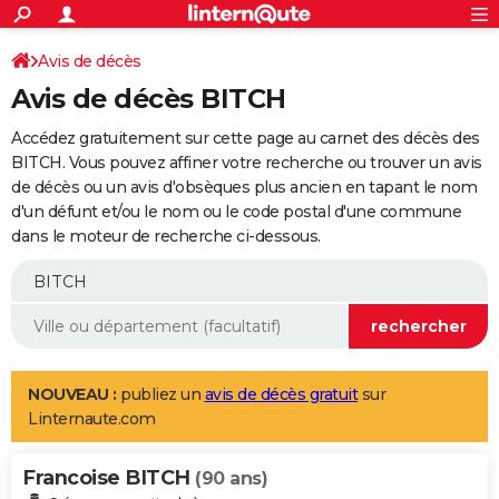
ACTUALITÉS
Connexion
S'inscrire
Avis de décès
Rechercher
Société
Education
Villes
Politique
Faits Divers
Monde
+
SPORT
Avis de décès BITCH
Football
Cyclisme
Forum
Coupe du monde 2026
Tennis
Rugby
CULTURE
Accédez gratuitement sur cette page au carnet des décès des
TNT
Cinéma
Musique
Programme TV
Streaming
Sorties cinéma
+
BITCH. Vous pouvez affiner votre recherche ou trouver un avis
FINANCE
de décès ou un avis d'obsèques plus ancien en tapant le nom
Impôts
Immobilier
Banque
Crédit
Retraite
Epargne
Risques naturels par ville
Assurance
AUTO
d'un défunt et/ou le nom ou le code postal d'une commune
dans le moteur de recherche ci-dessous.
Réserver un essai
Berlines
Forum auto
Essais
Citadines
SUV
+
HIGH-TECH
Meilleur smartphone
Ordinateurs
Guide high-tech
Mobiles
Internet
Jeux vidéo
+
BRICOLAGE
Aménagement intérieur
Cuisine
Jardinage
+
Forum
Extérieur
Salle de bains
Rangement
WEEK-END
Escapades
Expositions
Week-end nature
Guides de France
Patrimoine
Musées
+
LIFESTYLE
NOUVEAU :
publiez un
avis de décès gratuit
sur
Linternaute.com
Bien-être
Mode
+
Art de vivre
Loisirs
Modes de vie
SANTE
Francoise BITCH
Guide de la santé
Médicaments
+
Alimentation
Maladies
Sommeil
(90 ans)
VOYAGE