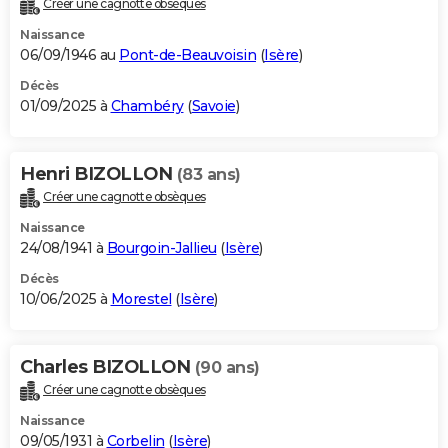
Créer une cagnotte obsèques
City break
Voyage de noces
Climat
Destinations
Voyage nature
Forum
+
PHOTO
Naissance
06/09/1946 au
Pont-de-Beauvoisin
(
Isère
)
GUIDES D'ACHAT
Décès
01/09/2025 à
Chambéry
(
Savoie
)
BONS PLANS
CARTE DE VOEUX
Henri BIZOLLON
(83 ans)
Carte Bonne année
Carte Pâques
Carte de Noël
Carte Saint-Valentin
Carte d'anniversaire
DICTIONNAIRE
Créer une cagnotte obsèques
Biographies
Expressions
Dictionnaire
Citations
Proverbes
PROGRAMME TV
Naissance
24/08/1941 à
Bourgoin-Jallieu
(
Isère
)
COPAINS D'AVANT
Décès
10/06/2025 à
Morestel
(
Isère
)
Se connecter
Collèges
Universités
Service militaire
S'inscrire
Lycées
Primaires
Entreprises
Avis de recherche
AVIS DE DÉCÈS
FORUM
Charles BIZOLLON
(90 ans)
Lifestyle
Sport
Television
Cinema
Bricolage
Culture
Auto
Voyage
Créer une cagnotte obsèques
Naissance
09/05/1931 à
Corbelin
(
Isère
)