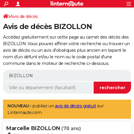
ACTUALITÉS
Connexion
S'inscrire
Avis de décès
Rechercher
Société
Education
Villes
Politique
Faits Divers
Monde
+
SPORT
Avis de décès BIZOLLON
Football
Cyclisme
Forum
Coupe du monde 2026
Tennis
Rugby
CULTURE
Accédez gratuitement sur cette page au carnet des décès des
TNT
Cinéma
Musique
Programme TV
Streaming
Sorties cinéma
+
BIZOLLON. Vous pouvez affiner votre recherche ou trouver un
FINANCE
avis de décès ou un avis d'obsèques plus ancien en tapant le
Impôts
Immobilier
Banque
Crédit
Retraite
Epargne
Risques naturels par ville
Assurance
AUTO
nom d'un défunt et/ou le nom ou le code postal d'une
commune dans le moteur de recherche ci-dessous.
Réserver un essai
Berlines
Forum auto
Essais
Citadines
SUV
+
HIGH-TECH
Meilleur smartphone
Ordinateurs
Guide high-tech
Mobiles
Internet
Jeux vidéo
+
BRICOLAGE
Aménagement intérieur
Cuisine
Jardinage
+
Forum
Extérieur
Salle de bains
Rangement
WEEK-END
Escapades
Expositions
Week-end nature
Guides de France
Patrimoine
Musées
+
LIFESTYLE
NOUVEAU :
publiez un
avis de décès gratuit
sur
Linternaute.com
Bien-être
Mode
+
Art de vivre
Loisirs
Modes de vie
SANTE
Marcelle BIZOLLON
Guide de la santé
Médicaments
+
Alimentation
Maladies
Sommeil
(78 ans)
VOYAGE