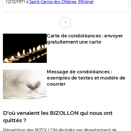
12/12/1971 à
Saint-Genis-les-Ollières
(
Rhône
)
1
Carte de condoléances : envoyer
gratuitement une carte
Message de condoléances :
exemples de textes et modèle de
courrier
D'où venaient les BIZOLLON qui nous ont
quittés ?
Répartition des BIZOLLON décédés par département de