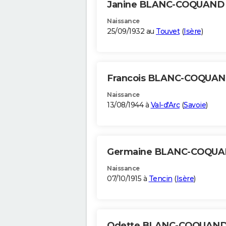
Janine BLANC-COQUAN
Naissance
25/09/1932 au
Touvet
(
Isère
)
Francois BLANC-COQUA
Naissance
13/08/1944 à
Val-d'Arc
(
Savoie
)
Germaine BLANC-COQU
Naissance
07/10/1915 à
Tencin
(
Isère
)
Odette BLANC-COQUAN