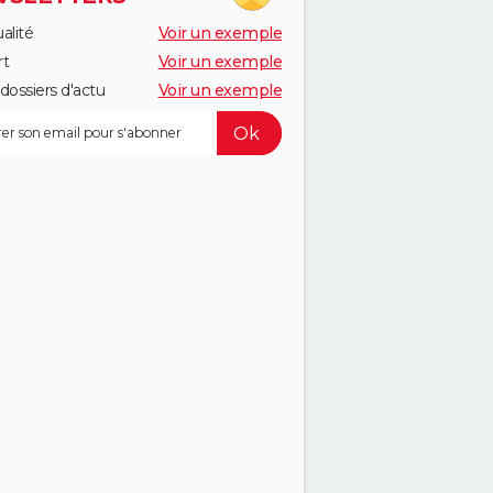
alité
Voir un exemple
rt
Voir un exemple
dossiers d'actu
Voir un exemple