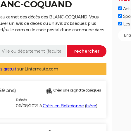
 BLANC-COQUAND
Actu
Spo
e au carnet des décès des BLANC-COQUAND. Vous
uver un avis de décès ou un avis d'obsèques plus
Les 
 et/ou le nom ou le code postal d'une commune dans
s gratuit
sur Linternaute.com
69 ans)
Créer une cagnotte obsèques
Décès
06/08/2021 à
Crêts en Belledonne
(
Isère
)