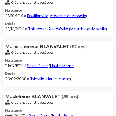
Créer une cagnotte obsèques
Naissance
23/10/1914 à
Bouillonville
(
Meurthe-et-Moselle
)
Décès
25/10/2010 à
Thiaucourt-Regniéville
(
Meurthe-et-Moselle
)
Marie-therese BLANVALET
(82 ans)
Créer une cagnotte obsèques
Naissance
21/07/1925 à
Saint-Dizier
(
Haute-Marne
)
Décès
20/02/2008 à
Joinville
(
Haute-Marne
)
Madeleine BLANVALET
(85 ans)
Créer une cagnotte obsèques
Naissance
04/02/1920 à
Saint-Dizier
(
Haute-Marne
)