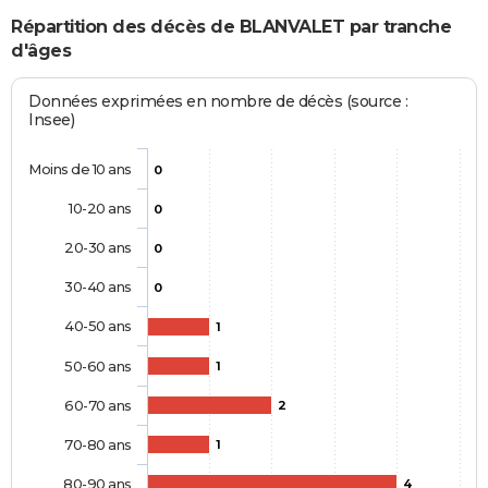
Répartition des décès de BLANVALET par tranche
d'âges
Données exprimées en nombre de décès (source :
Insee)
Moins de 10 ans
0
10-20 ans
0
20-30 ans
0
30-40 ans
0
40-50 ans
1
50-60 ans
1
60-70 ans
2
70-80 ans
1
80-90 ans
4