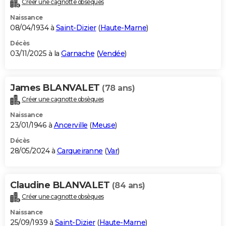
Créer une cagnotte obsèques
City break
Voyage de noces
Climat
Destinations
Voyage nature
Forum
+
PHOTO
Naissance
08/04/1934 à
Saint-Dizier
(
Haute-Marne
)
GUIDES D'ACHAT
Décès
03/11/2025 à la
Garnache
(
Vendée
)
BONS PLANS
CARTE DE VOEUX
James BLANVALET
(78 ans)
Carte Bonne année
Carte Pâques
Carte de Noël
Carte Saint-Valentin
Carte d'anniversaire
DICTIONNAIRE
Créer une cagnotte obsèques
Biographies
Expressions
Dictionnaire
Citations
Proverbes
PROGRAMME TV
Naissance
23/01/1946 à
Ancerville
(
Meuse
)
COPAINS D'AVANT
Décès
28/05/2024 à
Carqueiranne
(
Var
)
Se connecter
Collèges
Universités
Service militaire
S'inscrire
Lycées
Primaires
Entreprises
Avis de recherche
AVIS DE DÉCÈS
FORUM
Claudine BLANVALET
(84 ans)
Lifestyle
Sport
Television
Cinema
Bricolage
Culture
Auto
Voyage
Créer une cagnotte obsèques
Naissance
25/09/1939 à
Saint-Dizier
(
Haute-Marne
)