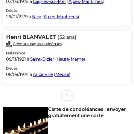
02/03/1975 à
Cagnes-sur-Mer
(
Alpes-Maritimes
)
Décès
29/01/1979 à
Nice
(
Alpes-Maritimes
)
Henri BLANVALET
(52 ans)
Créer une cagnotte obsèques
Naissance
09/11/1921 à
Saint-Dizier
(
Haute-Marne
)
Décès
08/08/1974 à
Ancerville
(
Meuse
)
1
Carte de condoléances : envoyer
gratuitement une carte