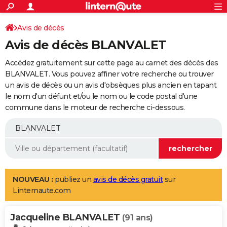
ACTUALITÉS
Connexion
S'inscrire
Avis de décès
Rechercher
Société
Education
Villes
Politique
Faits Divers
Monde
+
SPORT
Avis de décès BLANVALET
Football
Cyclisme
Forum
Coupe du monde 2026
Tennis
Rugby
CULTURE
Accédez gratuitement sur cette page au carnet des décès des
TNT
Cinéma
Musique
Programme TV
Streaming
Sorties cinéma
+
BLANVALET. Vous pouvez affiner votre recherche ou trouver
FINANCE
un avis de décès ou un avis d'obsèques plus ancien en tapant
Impôts
Immobilier
Banque
Crédit
Retraite
Epargne
Risques naturels par ville
Assurance
AUTO
le nom d'un défunt et/ou le nom ou le code postal d'une
commune dans le moteur de recherche ci-dessous.
Réserver un essai
Berlines
Forum auto
Essais
Citadines
SUV
+
HIGH-TECH
Meilleur smartphone
Ordinateurs
Guide high-tech
Mobiles
Internet
Jeux vidéo
+
BRICOLAGE
Aménagement intérieur
Cuisine
Jardinage
+
Forum
Extérieur
Salle de bains
Rangement
WEEK-END
Escapades
Expositions
Week-end nature
Guides de France
Patrimoine
Musées
+
LIFESTYLE
NOUVEAU :
publiez un
avis de décès gratuit
sur
Linternaute.com
Bien-être
Mode
+
Art de vivre
Loisirs
Modes de vie
SANTE
Jacqueline BLANVALET
Guide de la santé
Médicaments
+
Alimentation
Maladies
Sommeil
(91 ans)
VOYAGE