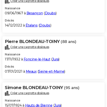
Créer une cagnotte obsèques
City break
Voyage de noces
Climat
Destinations
Voyage nature
Forum
+
PHOTO
Naissance
09/06/1967 à
Besançon
(
Doubs
)
GUIDES D'ACHAT
Décès
14/12/2022 à
Étalans
(
Doubs
)
BONS PLANS
CARTE DE VOEUX
Pierre BLONDEAU-TOINY
(88 ans)
Carte Bonne année
Carte Pâques
Carte de Noël
Carte Saint-Valentin
Carte d'anniversaire
DICTIONNAIRE
Créer une cagnotte obsèques
Biographies
Expressions
Dictionnaire
Citations
Proverbes
PROGRAMME TV
Naissance
17/11/1932 à
Foncine-le-Haut
(
Jura
)
COPAINS D'AVANT
Décès
07/01/2021 à
Meaux
(
Seine-et-Marne
)
Se connecter
Collèges
Universités
Service militaire
S'inscrire
Lycées
Primaires
Entreprises
Avis de recherche
AVIS DE DÉCÈS
FORUM
Simone BLONDEAU-TOINY
(95 ans)
Lifestyle
Sport
Television
Cinema
Bricolage
Culture
Auto
Voyage
Créer une cagnotte obsèques
Naissance
15/07/1924 à
Hauts de Bienne
(
Jura
)