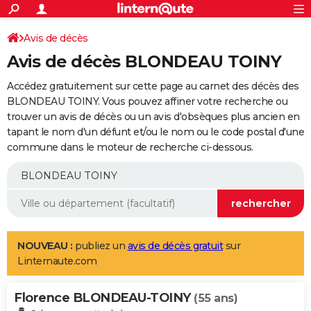
ACTUALITÉS
Connexion
S'inscrire
Avis de décès
Rechercher
Société
Education
Villes
Politique
Faits Divers
Monde
+
SPORT
Avis de décès BLONDEAU TOINY
Football
Cyclisme
Forum
Coupe du monde 2026
Tennis
Rugby
CULTURE
Accédez gratuitement sur cette page au carnet des décès des
TNT
Cinéma
Musique
Programme TV
Streaming
Sorties cinéma
+
BLONDEAU TOINY. Vous pouvez affiner votre recherche ou
FINANCE
trouver un avis de décès ou un avis d'obsèques plus ancien en
Impôts
Immobilier
Banque
Crédit
Retraite
Epargne
Risques naturels par ville
Assurance
AUTO
tapant le nom d'un défunt et/ou le nom ou le code postal d'une
commune dans le moteur de recherche ci-dessous.
Réserver un essai
Berlines
Forum auto
Essais
Citadines
SUV
+
HIGH-TECH
Meilleur smartphone
Ordinateurs
Guide high-tech
Mobiles
Internet
Jeux vidéo
+
BRICOLAGE
Aménagement intérieur
Cuisine
Jardinage
+
Forum
Extérieur
Salle de bains
Rangement
WEEK-END
Escapades
Expositions
Week-end nature
Guides de France
Patrimoine
Musées
+
LIFESTYLE
NOUVEAU :
publiez un
avis de décès gratuit
sur
Linternaute.com
Bien-être
Mode
+
Art de vivre
Loisirs
Modes de vie
SANTE
Florence BLONDEAU-TOINY
Guide de la santé
Médicaments
+
Alimentation
Maladies
Sommeil
(55 ans)
VOYAGE