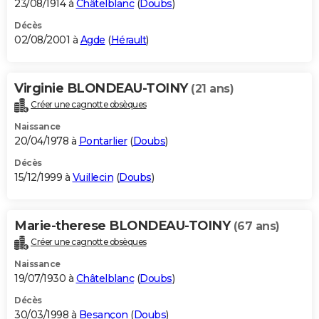
23/08/1914 à
Châtelblanc
(
Doubs
)
Décès
02/08/2001 à
Agde
(
Hérault
)
Virginie BLONDEAU-TOINY
(21 ans)
Créer une cagnotte obsèques
Naissance
20/04/1978 à
Pontarlier
(
Doubs
)
Décès
15/12/1999 à
Vuillecin
(
Doubs
)
Marie-therese BLONDEAU-TOINY
(67 ans)
Créer une cagnotte obsèques
Naissance
19/07/1930 à
Châtelblanc
(
Doubs
)
Décès
30/03/1998 à
Besançon
(
Doubs
)