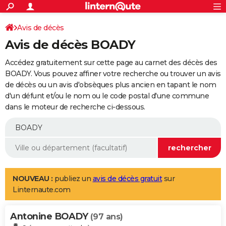
ACTUALITÉS
Connexion
S'inscrire
Avis de décès
Rechercher
Société
Education
Villes
Politique
Faits Divers
Monde
+
SPORT
Avis de décès BOADY
Football
Cyclisme
Forum
Coupe du monde 2026
Tennis
Rugby
CULTURE
Accédez gratuitement sur cette page au carnet des décès des
TNT
Cinéma
Musique
Programme TV
Streaming
Sorties cinéma
+
BOADY. Vous pouvez affiner votre recherche ou trouver un avis
FINANCE
de décès ou un avis d'obsèques plus ancien en tapant le nom
Impôts
Immobilier
Banque
Crédit
Retraite
Epargne
Risques naturels par ville
Assurance
AUTO
d'un défunt et/ou le nom ou le code postal d'une commune
dans le moteur de recherche ci-dessous.
Réserver un essai
Berlines
Forum auto
Essais
Citadines
SUV
+
HIGH-TECH
Meilleur smartphone
Ordinateurs
Guide high-tech
Mobiles
Internet
Jeux vidéo
+
BRICOLAGE
Aménagement intérieur
Cuisine
Jardinage
+
Forum
Extérieur
Salle de bains
Rangement
WEEK-END
Escapades
Expositions
Week-end nature
Guides de France
Patrimoine
Musées
+
LIFESTYLE
NOUVEAU :
publiez un
avis de décès gratuit
sur
Linternaute.com
Bien-être
Mode
+
Art de vivre
Loisirs
Modes de vie
SANTE
Antonine BOADY
Guide de la santé
Médicaments
+
Alimentation
Maladies
Sommeil
(97 ans)
VOYAGE