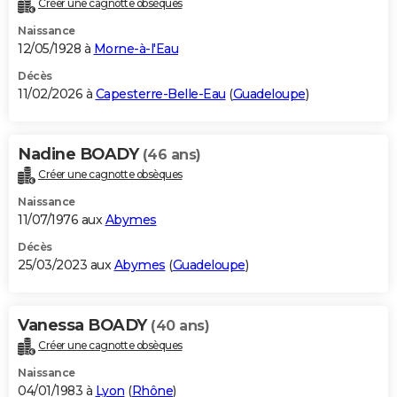
Créer une cagnotte obsèques
City break
Voyage de noces
Climat
Destinations
Voyage nature
Forum
+
PHOTO
Naissance
12/05/1928 à
Morne-à-l'Eau
GUIDES D'ACHAT
Décès
11/02/2026 à
Capesterre-Belle-Eau
(
Guadeloupe
)
BONS PLANS
CARTE DE VOEUX
Nadine BOADY
(46 ans)
Carte Bonne année
Carte Pâques
Carte de Noël
Carte Saint-Valentin
Carte d'anniversaire
DICTIONNAIRE
Créer une cagnotte obsèques
Biographies
Expressions
Dictionnaire
Citations
Proverbes
PROGRAMME TV
Naissance
11/07/1976 aux
Abymes
COPAINS D'AVANT
Décès
25/03/2023 aux
Abymes
(
Guadeloupe
)
Se connecter
Collèges
Universités
Service militaire
S'inscrire
Lycées
Primaires
Entreprises
Avis de recherche
AVIS DE DÉCÈS
FORUM
Vanessa BOADY
(40 ans)
Lifestyle
Sport
Television
Cinema
Bricolage
Culture
Auto
Voyage
Créer une cagnotte obsèques
Naissance
04/01/1983 à
Lyon
(
Rhône
)