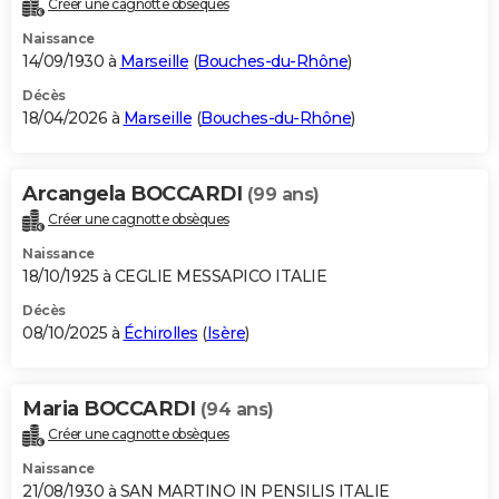
Créer une cagnotte obsèques
City break
Voyage de noces
Climat
Destinations
Voyage nature
Forum
+
PHOTO
Naissance
14/09/1930 à
Marseille
(
Bouches-du-Rhône
)
GUIDES D'ACHAT
Décès
18/04/2026 à
Marseille
(
Bouches-du-Rhône
)
BONS PLANS
CARTE DE VOEUX
Arcangela BOCCARDI
(99 ans)
Carte Bonne année
Carte Pâques
Carte de Noël
Carte Saint-Valentin
Carte d'anniversaire
DICTIONNAIRE
Créer une cagnotte obsèques
Biographies
Expressions
Dictionnaire
Citations
Proverbes
PROGRAMME TV
Naissance
18/10/1925 à CEGLIE MESSAPICO ITALIE
COPAINS D'AVANT
Décès
08/10/2025 à
Échirolles
(
Isère
)
Se connecter
Collèges
Universités
Service militaire
S'inscrire
Lycées
Primaires
Entreprises
Avis de recherche
AVIS DE DÉCÈS
FORUM
Maria BOCCARDI
(94 ans)
Lifestyle
Sport
Television
Cinema
Bricolage
Culture
Auto
Voyage
Créer une cagnotte obsèques
Naissance
21/08/1930 à SAN MARTINO IN PENSILIS ITALIE