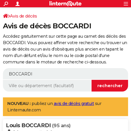
ACTUALITÉS
Connexion
S'inscrire
Avis de décès
Rechercher
Société
Education
Villes
Politique
Faits Divers
Monde
+
SPORT
Avis de décès BOCCARDI
Football
Cyclisme
Forum
Coupe du monde 2026
Tennis
Rugby
CULTURE
Accédez gratuitement sur cette page au carnet des décès des
TNT
Cinéma
Musique
Programme TV
Streaming
Sorties cinéma
+
BOCCARDI. Vous pouvez affiner votre recherche ou trouver un
FINANCE
avis de décès ou un avis d'obsèques plus ancien en tapant le
Impôts
Immobilier
Banque
Crédit
Retraite
Epargne
Risques naturels par ville
Assurance
AUTO
nom d'un défunt et/ou le nom ou le code postal d'une
commune dans le moteur de recherche ci-dessous.
Réserver un essai
Berlines
Forum auto
Essais
Citadines
SUV
+
HIGH-TECH
Meilleur smartphone
Ordinateurs
Guide high-tech
Mobiles
Internet
Jeux vidéo
+
BRICOLAGE
Aménagement intérieur
Cuisine
Jardinage
+
Forum
Extérieur
Salle de bains
Rangement
WEEK-END
Escapades
Expositions
Week-end nature
Guides de France
Patrimoine
Musées
+
LIFESTYLE
NOUVEAU :
publiez un
avis de décès gratuit
sur
Linternaute.com
Bien-être
Mode
+
Art de vivre
Loisirs
Modes de vie
SANTE
Louis BOCCARDI
Guide de la santé
Médicaments
+
Alimentation
Maladies
Sommeil
(95 ans)
VOYAGE