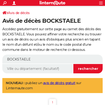
ACTUALITÉS
Connexion
S'inscrire
Avis de décès
Rechercher
Société
Education
Villes
Politique
Faits Divers
Monde
+
SPORT
Avis de décès BOCKSTAELE
Football
Cyclisme
Forum
Coupe du monde 2026
Tennis
Rugby
CULTURE
Accédez gratuitement sur cette page au carnet des décès des
TNT
Cinéma
Musique
Programme TV
Streaming
Sorties cinéma
+
BOCKSTAELE. Vous pouvez affiner votre recherche ou trouver
FINANCE
un avis de décès ou un avis d'obsèques plus ancien en tapant
Impôts
Immobilier
Banque
Crédit
Retraite
Epargne
Risques naturels par ville
Assurance
AUTO
le nom d'un défunt et/ou le nom ou le code postal d'une
commune dans le moteur de recherche ci-dessous.
Réserver un essai
Berlines
Forum auto
Essais
Citadines
SUV
+
HIGH-TECH
Meilleur smartphone
Ordinateurs
Guide high-tech
Mobiles
Internet
Jeux vidéo
+
BRICOLAGE
Aménagement intérieur
Cuisine
Jardinage
+
Forum
Extérieur
Salle de bains
Rangement
WEEK-END
Escapades
Expositions
Week-end nature
Guides de France
Patrimoine
Musées
+
LIFESTYLE
NOUVEAU :
publiez un
avis de décès gratuit
sur
Linternaute.com
Bien-être
Mode
+
Art de vivre
Loisirs
Modes de vie
SANTE
Guide de la santé
Médicaments
+
Alimentation
Maladies
Sommeil
VOYAGE
1