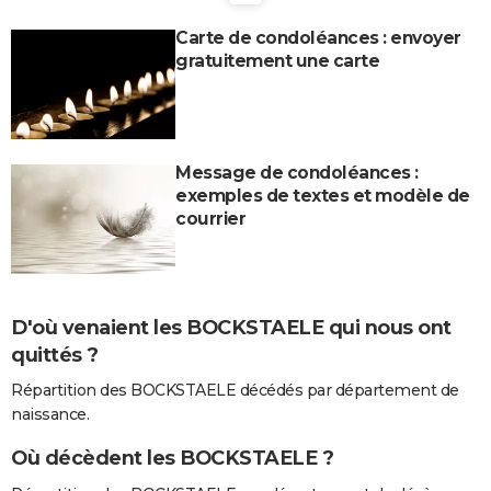
City break
Voyage de noces
Climat
Destinations
Voyage nature
Forum
+
PHOTO
Carte de condoléances : envoyer
gratuitement une carte
GUIDES D'ACHAT
BONS PLANS
CARTE DE VOEUX
Message de condoléances :
exemples de textes et modèle de
Carte Bonne année
Carte Pâques
Carte de Noël
Carte Saint-Valentin
Carte d'anniversaire
DICTIONNAIRE
courrier
Biographies
Expressions
Dictionnaire
Citations
Proverbes
PROGRAMME TV
COPAINS D'AVANT
D'où venaient les BOCKSTAELE qui nous ont
Se connecter
Collèges
Universités
Service militaire
S'inscrire
Lycées
Primaires
Entreprises
Avis de recherche
AVIS DE DÉCÈS
quittés ?
FORUM
Répartition des BOCKSTAELE décédés par département de
naissance.
Lifestyle
Sport
Television
Cinema
Bricolage
Culture
Auto
Voyage
Où décèdent les BOCKSTAELE ?