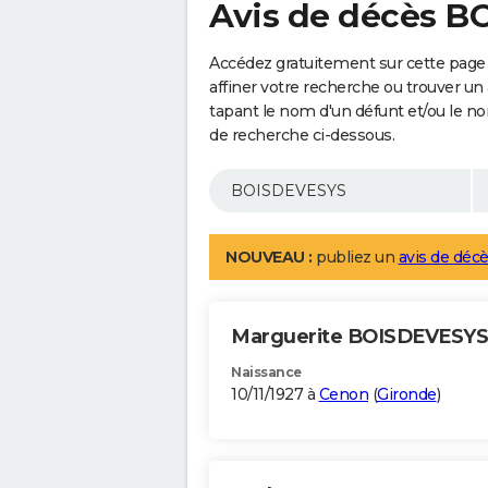
Avis de décès 
Accédez gratuitement sur cette pag
affiner votre recherche ou trouver un
tapant le nom d'un défunt et/ou le 
de recherche ci-dessous.
NOUVEAU :
publiez un
avis de décè
Marguerite BOISDEVESY
Naissance
10/11/1927 à
Cenon
(
Gironde
)