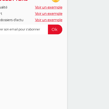
alité
Voir un exemple
rt
Voir un exemple
dossiers d'actu
Voir un exemple