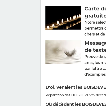
Carte d
gratuit
Notre sélec
permettra 
chers et de
Message
de text
Preuve de 
amis, les m
par lettre 
d'exemples 
D'où venaient les BOISDEVES
Répartition des BOISDEVESYS décédé
Où décèdent les BOISDEVE