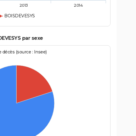
2013
2014
BOISDEVESYS
SDEVESYS par sexe
écès (source : Insee)