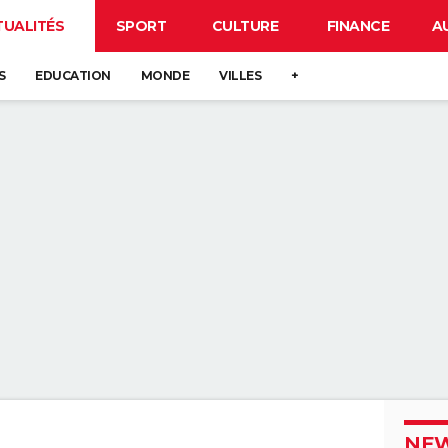
TUALITÉS
SPORT
CULTURE
FINANCE
A
S
EDUCATION
MONDE
VILLES
+
NEW