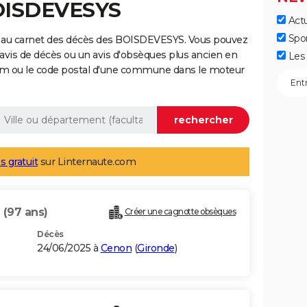
BOISDEVESYS
Actu
Spo
e au carnet des décès des BOISDEVESYS. Vous pouvez
 avis de décès ou un avis d'obsèques plus ancien en
Les 
nom ou le code postal d'une commune dans le moteur
s gratuit
sur Linternaute.com
S
(97 ans)
Créer une cagnotte obsèques
Décès
24/06/2025 à
Cenon
(
Gironde
)