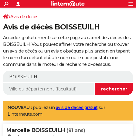
ACTUALITÉS
Connexion
S'inscrire
Avis de décès
Rechercher
Société
Education
Villes
Politique
Faits Divers
Monde
+
SPORT
Avis de décès BOISSEUILH
Football
Cyclisme
Forum
Coupe du monde 2026
Tennis
Rugby
CULTURE
Accédez gratuitement sur cette page au carnet des décès des
TNT
Cinéma
Musique
Programme TV
Streaming
Sorties cinéma
+
BOISSEUILH. Vous pouvez affiner votre recherche ou trouver
FINANCE
un avis de décès ou un avis d'obsèques plus ancien en tapant
Impôts
Immobilier
Banque
Crédit
Retraite
Epargne
Risques naturels par ville
Assurance
AUTO
le nom d'un défunt et/ou le nom ou le code postal d'une
commune dans le moteur de recherche ci-dessous.
Réserver un essai
Berlines
Forum auto
Essais
Citadines
SUV
+
HIGH-TECH
Meilleur smartphone
Ordinateurs
Guide high-tech
Mobiles
Internet
Jeux vidéo
+
BRICOLAGE
Aménagement intérieur
Cuisine
Jardinage
+
Forum
Extérieur
Salle de bains
Rangement
WEEK-END
Escapades
Expositions
Week-end nature
Guides de France
Patrimoine
Musées
+
LIFESTYLE
NOUVEAU :
publiez un
avis de décès gratuit
sur
Linternaute.com
Bien-être
Mode
+
Art de vivre
Loisirs
Modes de vie
SANTE
Marcelle BOISSEUILH
Guide de la santé
Médicaments
+
Alimentation
Maladies
Sommeil
(91 ans)
VOYAGE