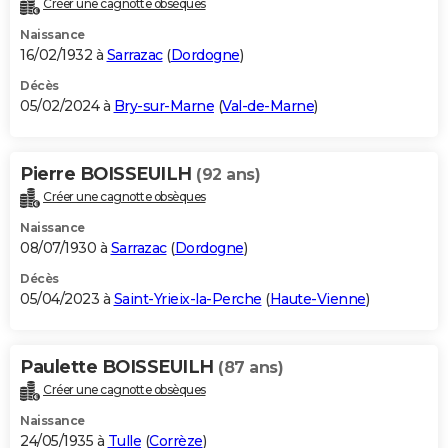
Créer une cagnotte obsèques
City break
Voyage de noces
Climat
Destinations
Voyage nature
Forum
+
PHOTO
Naissance
16/02/1932 à
Sarrazac
(
Dordogne
)
GUIDES D'ACHAT
Décès
05/02/2024 à
Bry-sur-Marne
(
Val-de-Marne
)
BONS PLANS
CARTE DE VOEUX
Pierre BOISSEUILH
(92 ans)
Carte Bonne année
Carte Pâques
Carte de Noël
Carte Saint-Valentin
Carte d'anniversaire
DICTIONNAIRE
Créer une cagnotte obsèques
Biographies
Expressions
Dictionnaire
Citations
Proverbes
PROGRAMME TV
Naissance
08/07/1930 à
Sarrazac
(
Dordogne
)
COPAINS D'AVANT
Décès
05/04/2023 à
Saint-Yrieix-la-Perche
(
Haute-Vienne
)
Se connecter
Collèges
Universités
Service militaire
S'inscrire
Lycées
Primaires
Entreprises
Avis de recherche
AVIS DE DÉCÈS
FORUM
Paulette BOISSEUILH
(87 ans)
Lifestyle
Sport
Television
Cinema
Bricolage
Culture
Auto
Voyage
Créer une cagnotte obsèques
Naissance
24/05/1935 à
Tulle
(
Corrèze
)