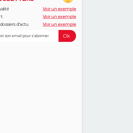
alité
Voir un exemple
rt
Voir un exemple
dossiers d'actu
Voir un exemple