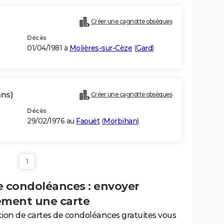
Créer une cagnotte obsèques
Décès
01/04/1981 à
Molières-sur-Cèze
(
Gard
)
ans)
Créer une cagnotte obsèques
Décès
29/02/1976 au
Faouët
(
Morbihan
)
1
e condoléances : envoyer
ement une carte
tion de cartes de condoléances gratuites vous