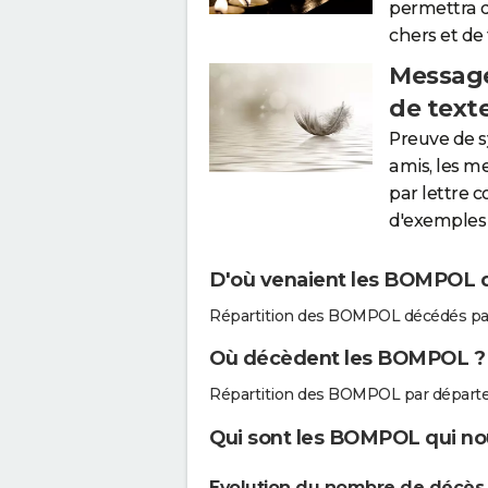
permettra 
chers et de
Message
de text
Preuve de 
amis, les m
par lettre 
d'exemples 
D'où venaient les BOMPOL qu
Répartition des BOMPOL décédés pa
Où décèdent les BOMPOL ?
Répartition des BOMPOL par départ
Qui sont les BOMPOL qui nou
Evolution du nombre de décè