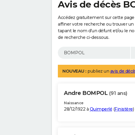
Avis de décès 
Accédez gratuitement sur cette pag
affiner votre recherche ou trouver un
tapant le nom d'un défunt et/ou le 
de recherche ci-dessous.
NOUVEAU :
publiez un
avis de décè
Andre BOMPOL
(91 ans)
Naissance
28/12/1922 à
Quimperlé
(
Finistère
)