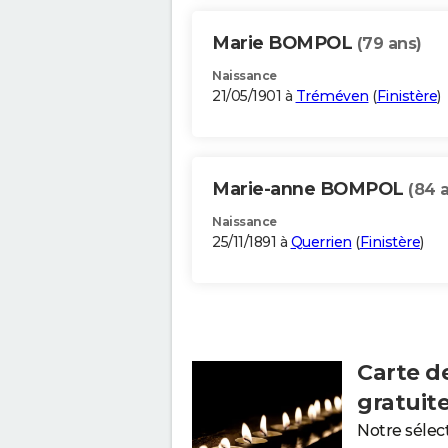
Marie BOMPOL
(79 ans)
Naissance
21/05/1901 à
Tréméven
(
Finistère
)
Marie-anne BOMPOL
(84 
Naissance
25/11/1891 à
Querrien
(
Finistère
)
Carte d
gratuit
Notre sélec