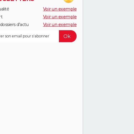
alité
Voir un exemple
rt
Voir un exemple
dossiers d'actu
Voir un exemple