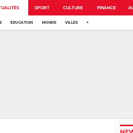
TUALITÉS
SPORT
CULTURE
FINANCE
A
S
EDUCATION
MONDE
VILLES
+
NEW