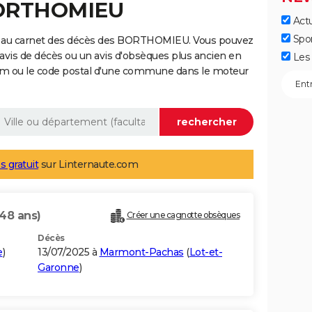
BORTHOMIEU
Actu
Spo
e au carnet des décès des BORTHOMIEU. Vous pouvez
 avis de décès ou un avis d'obsèques plus ancien en
Les 
nom ou le code postal d'une commune dans le moteur
s gratuit
sur Linternaute.com
(48 ans)
Créer une cagnotte obsèques
Décès
e
)
13/07/2025 à
Marmont-Pachas
(
Lot-et-
Garonne
)