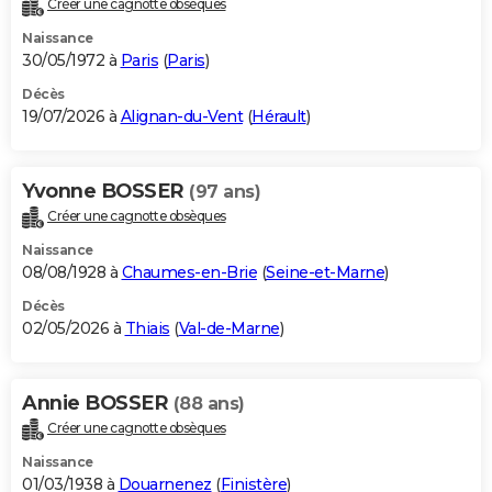
Créer une cagnotte obsèques
City break
Voyage de noces
Climat
Destinations
Voyage nature
Forum
+
PHOTO
Naissance
30/05/1972 à
Paris
(
Paris
)
GUIDES D'ACHAT
Décès
19/07/2026 à
Alignan-du-Vent
(
Hérault
)
BONS PLANS
CARTE DE VOEUX
Yvonne BOSSER
(97 ans)
Carte Bonne année
Carte Pâques
Carte de Noël
Carte Saint-Valentin
Carte d'anniversaire
DICTIONNAIRE
Créer une cagnotte obsèques
Biographies
Expressions
Dictionnaire
Citations
Proverbes
PROGRAMME TV
Naissance
08/08/1928 à
Chaumes-en-Brie
(
Seine-et-Marne
)
COPAINS D'AVANT
Décès
02/05/2026 à
Thiais
(
Val-de-Marne
)
Se connecter
Collèges
Universités
Service militaire
S'inscrire
Lycées
Primaires
Entreprises
Avis de recherche
AVIS DE DÉCÈS
FORUM
Annie BOSSER
(88 ans)
Lifestyle
Sport
Television
Cinema
Bricolage
Culture
Auto
Voyage
Créer une cagnotte obsèques
Naissance
01/03/1938 à
Douarnenez
(
Finistère
)