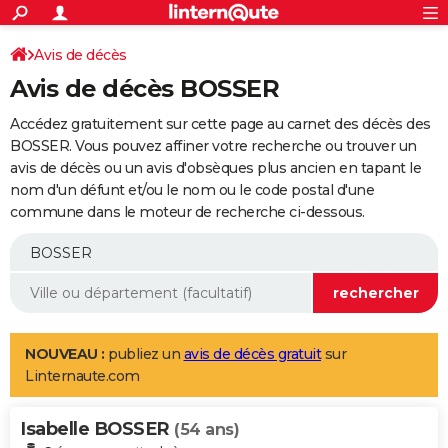
ACTUALITÉS
Connexion
S'inscrire
Avis de décès
Rechercher
Société
Education
Villes
Politique
Faits Divers
Monde
+
SPORT
Avis de décès BOSSER
Football
Cyclisme
Forum
Coupe du monde 2026
Tennis
Rugby
CULTURE
Accédez gratuitement sur cette page au carnet des décès des
TNT
Cinéma
Musique
Programme TV
Streaming
Sorties cinéma
+
BOSSER. Vous pouvez affiner votre recherche ou trouver un
FINANCE
avis de décès ou un avis d'obsèques plus ancien en tapant le
Impôts
Immobilier
Banque
Crédit
Retraite
Epargne
Risques naturels par ville
Assurance
AUTO
nom d'un défunt et/ou le nom ou le code postal d'une
commune dans le moteur de recherche ci-dessous.
Réserver un essai
Berlines
Forum auto
Essais
Citadines
SUV
+
HIGH-TECH
Meilleur smartphone
Ordinateurs
Guide high-tech
Mobiles
Internet
Jeux vidéo
+
BRICOLAGE
Aménagement intérieur
Cuisine
Jardinage
+
Forum
Extérieur
Salle de bains
Rangement
WEEK-END
Escapades
Expositions
Week-end nature
Guides de France
Patrimoine
Musées
+
LIFESTYLE
NOUVEAU :
publiez un
avis de décès gratuit
sur
Linternaute.com
Bien-être
Mode
+
Art de vivre
Loisirs
Modes de vie
SANTE
Isabelle BOSSER
Guide de la santé
Médicaments
+
Alimentation
Maladies
Sommeil
(54 ans)
VOYAGE