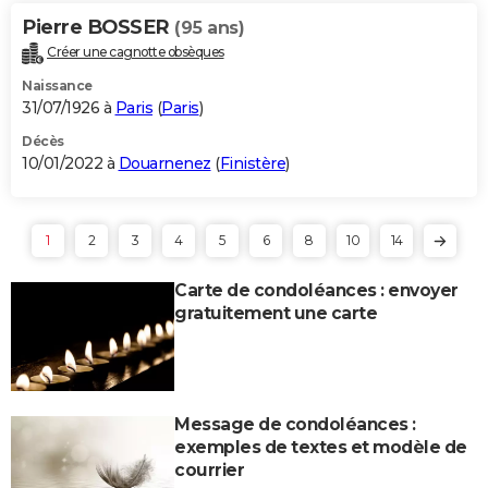
Pierre BOSSER
(95 ans)
Créer une cagnotte obsèques
Naissance
31/07/1926 à
Paris
(
Paris
)
Décès
10/01/2022 à
Douarnenez
(
Finistère
)
1
2
3
4
5
6
8
10
14
Carte de condoléances : envoyer
gratuitement une carte
Message de condoléances :
exemples de textes et modèle de
courrier