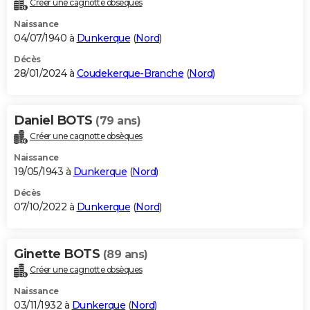
Créer une cagnotte obsèques
City break
Voyage de noces
Climat
Destinations
Voyage nature
Forum
+
PHOTO
Naissance
04/07/1940 à
Dunkerque
(
Nord
)
GUIDES D'ACHAT
Décès
28/01/2024 à
Coudekerque-Branche
(
Nord
)
BONS PLANS
CARTE DE VOEUX
Daniel BOTS
(79 ans)
Carte Bonne année
Carte Pâques
Carte de Noël
Carte Saint-Valentin
Carte d'anniversaire
DICTIONNAIRE
Créer une cagnotte obsèques
Biographies
Expressions
Dictionnaire
Citations
Proverbes
PROGRAMME TV
Naissance
19/05/1943 à
Dunkerque
(
Nord
)
COPAINS D'AVANT
Décès
07/10/2022 à
Dunkerque
(
Nord
)
Se connecter
Collèges
Universités
Service militaire
S'inscrire
Lycées
Primaires
Entreprises
Avis de recherche
AVIS DE DÉCÈS
FORUM
Ginette BOTS
(89 ans)
Lifestyle
Sport
Television
Cinema
Bricolage
Culture
Auto
Voyage
Créer une cagnotte obsèques
Naissance
03/11/1932 à
Dunkerque
(
Nord
)