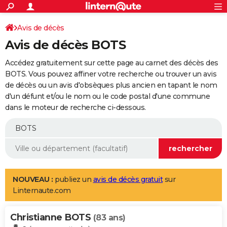
ACTUALITÉS
Connexion
S'inscrire
Avis de décès
Rechercher
Société
Education
Villes
Politique
Faits Divers
Monde
+
SPORT
Avis de décès BOTS
Football
Cyclisme
Forum
Coupe du monde 2026
Tennis
Rugby
CULTURE
Accédez gratuitement sur cette page au carnet des décès des
TNT
Cinéma
Musique
Programme TV
Streaming
Sorties cinéma
+
BOTS. Vous pouvez affiner votre recherche ou trouver un avis
FINANCE
de décès ou un avis d'obsèques plus ancien en tapant le nom
Impôts
Immobilier
Banque
Crédit
Retraite
Epargne
Risques naturels par ville
Assurance
AUTO
d'un défunt et/ou le nom ou le code postal d'une commune
dans le moteur de recherche ci-dessous.
Réserver un essai
Berlines
Forum auto
Essais
Citadines
SUV
+
HIGH-TECH
Meilleur smartphone
Ordinateurs
Guide high-tech
Mobiles
Internet
Jeux vidéo
+
BRICOLAGE
Aménagement intérieur
Cuisine
Jardinage
+
Forum
Extérieur
Salle de bains
Rangement
WEEK-END
Escapades
Expositions
Week-end nature
Guides de France
Patrimoine
Musées
+
LIFESTYLE
NOUVEAU :
publiez un
avis de décès gratuit
sur
Linternaute.com
Bien-être
Mode
+
Art de vivre
Loisirs
Modes de vie
SANTE
Christianne BOTS
Guide de la santé
Médicaments
+
Alimentation
Maladies
Sommeil
(83 ans)
VOYAGE