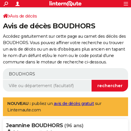
ACTUALITÉS
Connexion
S'inscrire
Avis de décès
Rechercher
Société
Education
Villes
Politique
Faits Divers
Monde
+
SPORT
Avis de décès BOUDHORS
Football
Cyclisme
Forum
Coupe du monde 2026
Tennis
Rugby
CULTURE
Accédez gratuitement sur cette page au carnet des décès des
TNT
Cinéma
Musique
Programme TV
Streaming
Sorties cinéma
+
BOUDHORS. Vous pouvez affiner votre recherche ou trouver
FINANCE
un avis de décès ou un avis d'obsèques plus ancien en tapant
Impôts
Immobilier
Banque
Crédit
Retraite
Epargne
Risques naturels par ville
Assurance
AUTO
le nom d'un défunt et/ou le nom ou le code postal d'une
commune dans le moteur de recherche ci-dessous.
Réserver un essai
Berlines
Forum auto
Essais
Citadines
SUV
+
HIGH-TECH
Meilleur smartphone
Ordinateurs
Guide high-tech
Mobiles
Internet
Jeux vidéo
+
BRICOLAGE
Aménagement intérieur
Cuisine
Jardinage
+
Forum
Extérieur
Salle de bains
Rangement
WEEK-END
Escapades
Expositions
Week-end nature
Guides de France
Patrimoine
Musées
+
LIFESTYLE
NOUVEAU :
publiez un
avis de décès gratuit
sur
Linternaute.com
Bien-être
Mode
+
Art de vivre
Loisirs
Modes de vie
SANTE
Jeannine BOUDHORS
Guide de la santé
Médicaments
+
Alimentation
Maladies
Sommeil
(96 ans)
VOYAGE