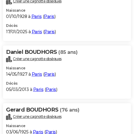
Créer une cagnotte obsèques
City break
Voyage de noces
Climat
Destinations
Voyage nature
Forum
+
PHOTO
Naissance
01/10/1928 à
Paris
(
Paris
)
GUIDES D'ACHAT
Décès
17/01/2025 à
Paris
(
Paris
)
BONS PLANS
CARTE DE VOEUX
Daniel BOUDHORS
(85 ans)
Carte Bonne année
Carte Pâques
Carte de Noël
Carte Saint-Valentin
Carte d'anniversaire
DICTIONNAIRE
Créer une cagnotte obsèques
Biographies
Expressions
Dictionnaire
Citations
Proverbes
PROGRAMME TV
Naissance
14/05/1927 à
Paris
(
Paris
)
COPAINS D'AVANT
Décès
05/03/2013 à
Paris
(
Paris
)
Se connecter
Collèges
Universités
Service militaire
S'inscrire
Lycées
Primaires
Entreprises
Avis de recherche
AVIS DE DÉCÈS
FORUM
Gerard BOUDHORS
(76 ans)
Lifestyle
Sport
Television
Cinema
Bricolage
Culture
Auto
Voyage
Créer une cagnotte obsèques
Naissance
03/06/1925 à
Paris
(
Paris
)