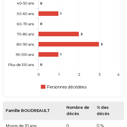
40-50 ans
0
50-60 ans
1
60-70 ans
0
70-80 ans
2
80-90 ans
3
90-100 ans
1
Plus de 100 ans
0
0
1
2
3
4
Personnes décédées
Nombre de
% des
Famille BOUDREAULT
décès
décès
Moins de 10 ans
0
0 %