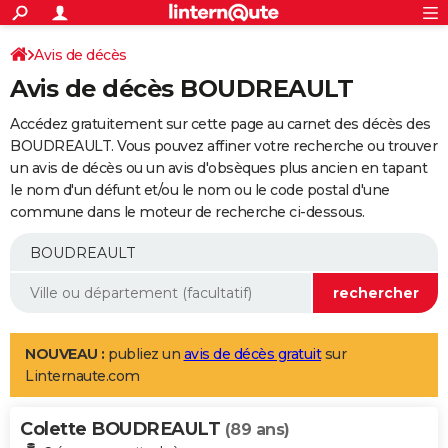
ACTUALITÉS
Connexion
S'inscrire
Avis de décès
Rechercher
Société
Education
Villes
Politique
Faits Divers
Monde
+
SPORT
Avis de décès BOUDREAULT
Football
Cyclisme
Forum
Coupe du monde 2026
Tennis
Rugby
CULTURE
Accédez gratuitement sur cette page au carnet des décès des
TNT
Cinéma
Musique
Programme TV
Streaming
Sorties cinéma
+
BOUDREAULT. Vous pouvez affiner votre recherche ou trouver
FINANCE
un avis de décès ou un avis d'obsèques plus ancien en tapant
Impôts
Immobilier
Banque
Crédit
Retraite
Epargne
Risques naturels par ville
Assurance
AUTO
le nom d'un défunt et/ou le nom ou le code postal d'une
commune dans le moteur de recherche ci-dessous.
Réserver un essai
Berlines
Forum auto
Essais
Citadines
SUV
+
HIGH-TECH
Meilleur smartphone
Ordinateurs
Guide high-tech
Mobiles
Internet
Jeux vidéo
+
BRICOLAGE
Aménagement intérieur
Cuisine
Jardinage
+
Forum
Extérieur
Salle de bains
Rangement
WEEK-END
Escapades
Expositions
Week-end nature
Guides de France
Patrimoine
Musées
+
LIFESTYLE
NOUVEAU :
publiez un
avis de décès gratuit
sur
Linternaute.com
Bien-être
Mode
+
Art de vivre
Loisirs
Modes de vie
SANTE
Colette BOUDREAULT
Guide de la santé
Médicaments
+
Alimentation
Maladies
Sommeil
(89 ans)
VOYAGE