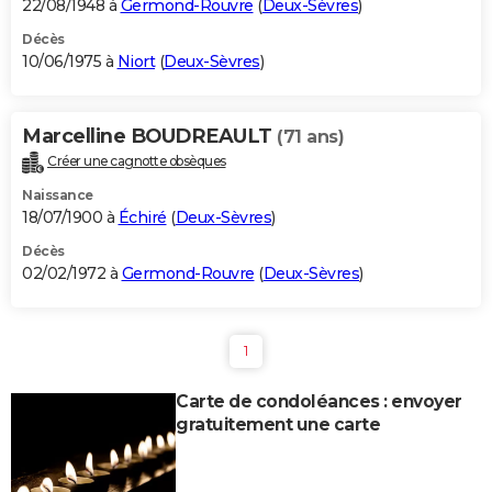
22/08/1948 à
Germond-Rouvre
(
Deux-Sèvres
)
Décès
10/06/1975 à
Niort
(
Deux-Sèvres
)
Marcelline BOUDREAULT
(71 ans)
Créer une cagnotte obsèques
Naissance
18/07/1900 à
Échiré
(
Deux-Sèvres
)
Décès
02/02/1972 à
Germond-Rouvre
(
Deux-Sèvres
)
1
Carte de condoléances : envoyer
gratuitement une carte