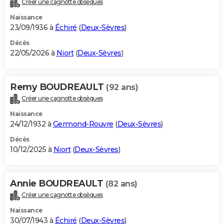
Créer une cagnotte obsèques
City break
Voyage de noces
Climat
Destinations
Voyage nature
Forum
+
PHOTO
Naissance
23/09/1936 à
Échiré
(
Deux-Sèvres
)
GUIDES D'ACHAT
Décès
22/05/2026 à
Niort
(
Deux-Sèvres
)
BONS PLANS
CARTE DE VOEUX
Remy BOUDREAULT
(92 ans)
Carte Bonne année
Carte Pâques
Carte de Noël
Carte Saint-Valentin
Carte d'anniversaire
DICTIONNAIRE
Créer une cagnotte obsèques
Biographies
Expressions
Dictionnaire
Citations
Proverbes
PROGRAMME TV
Naissance
24/12/1932 à
Germond-Rouvre
(
Deux-Sèvres
)
COPAINS D'AVANT
Décès
10/12/2025 à
Niort
(
Deux-Sèvres
)
Se connecter
Collèges
Universités
Service militaire
S'inscrire
Lycées
Primaires
Entreprises
Avis de recherche
AVIS DE DÉCÈS
FORUM
Annie BOUDREAULT
(82 ans)
Lifestyle
Sport
Television
Cinema
Bricolage
Culture
Auto
Voyage
Créer une cagnotte obsèques
Naissance
30/07/1943 à
Échiré
(
Deux-Sèvres
)