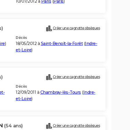
10/07/2012 à
Paris
(
Paris
)
s)
Créer une cagnotte obsèques
Décès
ire
)
18/05/2012 à
Saint-Benoît-la-Forêt
(
Indre-
et-Loire
)
s)
Créer une cagnotte obsèques
Décès
et-
12/09/2011 à
Chambray-lès-Tours
(
Indre-
et-Loire
)
IN
(54 ans)
Créer une cagnotte obsèques