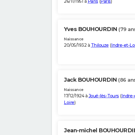
26/11/1951 à
Paris
(
Paris
)
Yves BOUHOURDIN
(79 an
Naissance
20/05/1932 à
Thilouze
(
Indre-et-Lo
Jack BOUHOURDIN
(86 an
Naissance
17/12/1924 à
Joué-lès-Tours
(
Indre-
Loire
)
Jean-michel BOUHOURD