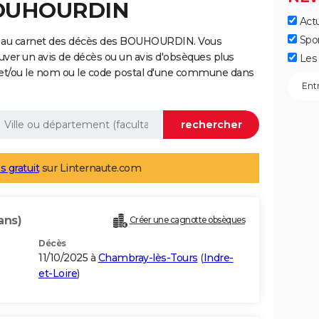
BOUHOURDIN
Actu
Spo
e au carnet des décès des BOUHOURDIN. Vous
uver un avis de décès ou un avis d'obsèques plus
Les 
 et/ou le nom ou le code postal d'une commune dans
s gratuit
sur Linternaute.com
ans)
Créer une cagnotte obsèques
Décès
11/10/2025 à
Chambray-lès-Tours
(
Indre-
et-Loire
)