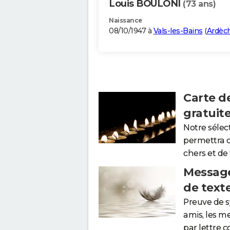
Louis BOULONI
(73 ans)
Naissance
08/10/1947 à
Vals-les-Bains
(
Ardèc
Carte d
gratuit
Notre sélec
permettra 
chers et de
Message
de text
Preuve de 
amis, les m
par lettre 