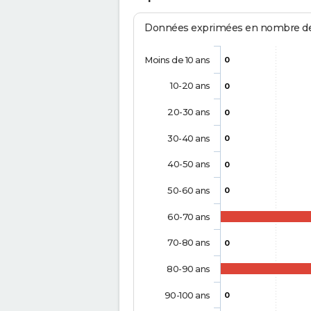
Données exprimées en nombre de d
Moins de 10 ans
0
10-20 ans
0
20-30 ans
0
30-40 ans
0
40-50 ans
0
50-60 ans
0
60-70 ans
70-80 ans
0
80-90 ans
90-100 ans
0