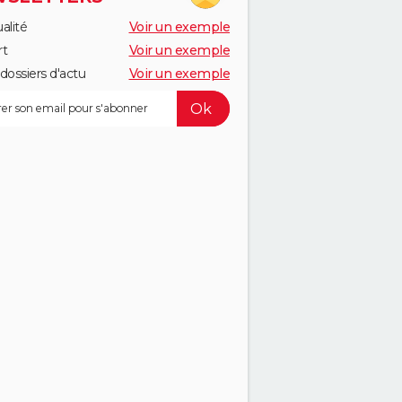
alité
Voir un exemple
rt
Voir un exemple
dossiers d'actu
Voir un exemple