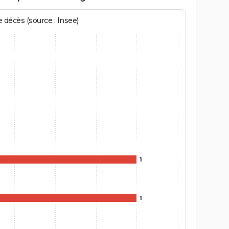
écès (source : Insee)
1
1