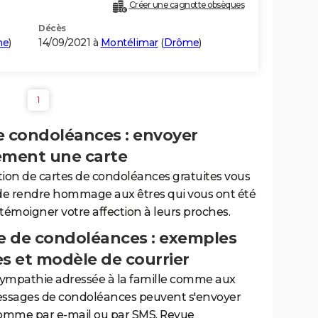
Créer une cagnotte obsèques
Décès
he
)
14/09/2021 à
Montélimar
(
Drôme
)
1
e condoléances : envoyer
ement une carte
tion de cartes de condoléances gratuites vous
de rendre hommage aux êtres qui vous ont été
 témoigner votre affection à leurs proches.
 de condoléances : exemples
es et modèle de courrier
sympathie adressée à la famille comme aux
essages de condoléances peuvent s'envoyer
comme par e-mail ou par SMS. Revue