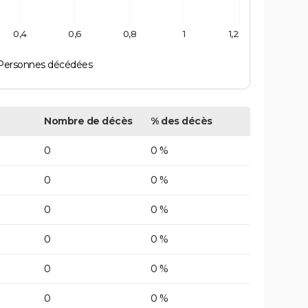
0,4
0,6
0,8
1
1,2
Personnes décédées
Nombre de décès
% des décès
0
0 %
0
0 %
0
0 %
0
0 %
0
0 %
0
0 %