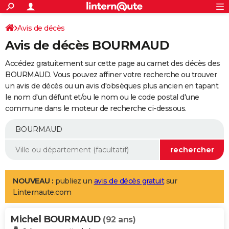
ACTUALITÉS
Connexion
S'inscrire
Avis de décès
Rechercher
Société
Education
Villes
Politique
Faits Divers
Monde
+
SPORT
Avis de décès BOURMAUD
Football
Cyclisme
Forum
Coupe du monde 2026
Tennis
Rugby
CULTURE
Accédez gratuitement sur cette page au carnet des décès des
TNT
Cinéma
Musique
Programme TV
Streaming
Sorties cinéma
+
BOURMAUD. Vous pouvez affiner votre recherche ou trouver
FINANCE
un avis de décès ou un avis d'obsèques plus ancien en tapant
Impôts
Immobilier
Banque
Crédit
Retraite
Epargne
Risques naturels par ville
Assurance
AUTO
le nom d'un défunt et/ou le nom ou le code postal d'une
commune dans le moteur de recherche ci-dessous.
Réserver un essai
Berlines
Forum auto
Essais
Citadines
SUV
+
HIGH-TECH
Meilleur smartphone
Ordinateurs
Guide high-tech
Mobiles
Internet
Jeux vidéo
+
BRICOLAGE
Aménagement intérieur
Cuisine
Jardinage
+
Forum
Extérieur
Salle de bains
Rangement
WEEK-END
Escapades
Expositions
Week-end nature
Guides de France
Patrimoine
Musées
+
LIFESTYLE
NOUVEAU :
publiez un
avis de décès gratuit
sur
Linternaute.com
Bien-être
Mode
+
Art de vivre
Loisirs
Modes de vie
SANTE
Michel BOURMAUD
Guide de la santé
Médicaments
+
Alimentation
Maladies
Sommeil
(92 ans)
VOYAGE