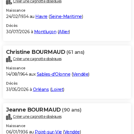
Créer une cagnotte obsèques
City break
Voyage de noces
Climat
Destinations
Voyage nature
Forum
+
PHOTO
Naissance
24/02/1934 au
Havre
(
Seine-Maritime
)
GUIDES D'ACHAT
Décès
30/07/2026 à
Montluçon
(
Allier
)
BONS PLANS
CARTE DE VOEUX
Christine BOURMAUD
(61 ans)
Carte Bonne année
Carte Pâques
Carte de Noël
Carte Saint-Valentin
Carte d'anniversaire
DICTIONNAIRE
Créer une cagnotte obsèques
Biographies
Expressions
Dictionnaire
Citations
Proverbes
PROGRAMME TV
Naissance
14/08/1964 aux
Sables-d'Olonne
(
Vendée
)
COPAINS D'AVANT
Décès
31/05/2026 à
Orléans
(
Loiret
)
Se connecter
Collèges
Universités
Service militaire
S'inscrire
Lycées
Primaires
Entreprises
Avis de recherche
AVIS DE DÉCÈS
FORUM
Jeanne BOURMAUD
(90 ans)
Lifestyle
Sport
Television
Cinema
Bricolage
Culture
Auto
Voyage
Créer une cagnotte obsèques
Naissance
06/01/1936 au
Poiré-sur-Vie
(
Vendée
)