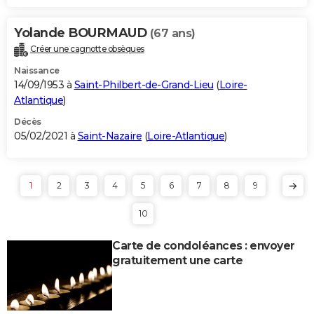
Yolande BOURMAUD
(67 ans)
Créer une cagnotte obsèques
Naissance
14/09/1953 à
Saint-Philbert-de-Grand-Lieu
(
Loire-
Atlantique
)
Décès
05/02/2021 à
Saint-Nazaire
(
Loire-Atlantique
)
1
2
3
4
5
6
7
8
9
10
Carte de condoléances : envoyer
gratuitement une carte