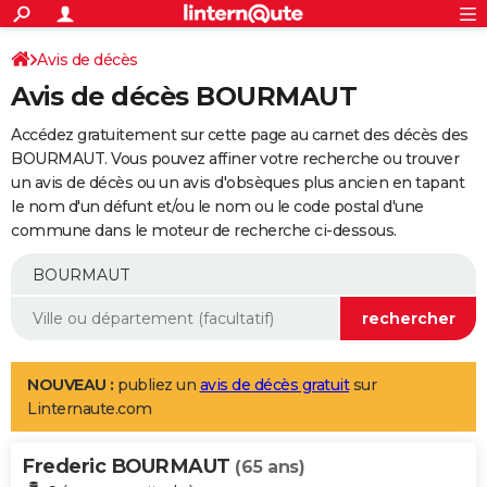
ACTUALITÉS
Connexion
S'inscrire
Avis de décès
Rechercher
Société
Education
Villes
Politique
Faits Divers
Monde
+
SPORT
Avis de décès BOURMAUT
Football
Cyclisme
Forum
Coupe du monde 2026
Tennis
Rugby
CULTURE
Accédez gratuitement sur cette page au carnet des décès des
TNT
Cinéma
Musique
Programme TV
Streaming
Sorties cinéma
+
BOURMAUT. Vous pouvez affiner votre recherche ou trouver
FINANCE
un avis de décès ou un avis d'obsèques plus ancien en tapant
Impôts
Immobilier
Banque
Crédit
Retraite
Epargne
Risques naturels par ville
Assurance
AUTO
le nom d'un défunt et/ou le nom ou le code postal d'une
commune dans le moteur de recherche ci-dessous.
Réserver un essai
Berlines
Forum auto
Essais
Citadines
SUV
+
HIGH-TECH
Meilleur smartphone
Ordinateurs
Guide high-tech
Mobiles
Internet
Jeux vidéo
+
BRICOLAGE
Aménagement intérieur
Cuisine
Jardinage
+
Forum
Extérieur
Salle de bains
Rangement
WEEK-END
Escapades
Expositions
Week-end nature
Guides de France
Patrimoine
Musées
+
LIFESTYLE
NOUVEAU :
publiez un
avis de décès gratuit
sur
Linternaute.com
Bien-être
Mode
+
Art de vivre
Loisirs
Modes de vie
SANTE
Frederic BOURMAUT
Guide de la santé
Médicaments
+
Alimentation
Maladies
Sommeil
(65 ans)
VOYAGE