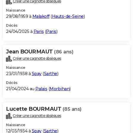
Créer une cagnotte obsèques
City break
Voyage de noces
Climat
Destinations
Voyage nature
Forum
+
PHOTO
Naissance
29/08/1959 à
Malakoff
(
Hauts-de-Seine
)
GUIDES D'ACHAT
Décès
24/04/2025 à
Paris
(
Paris
)
BONS PLANS
CARTE DE VOEUX
Jean BOURMAUT
(86 ans)
Carte Bonne année
Carte Pâques
Carte de Noël
Carte Saint-Valentin
Carte d'anniversaire
DICTIONNAIRE
Créer une cagnotte obsèques
Biographies
Expressions
Dictionnaire
Citations
Proverbes
PROGRAMME TV
Naissance
23/01/1938 à
Spay
(
Sarthe
)
COPAINS D'AVANT
Décès
21/04/2024 au
Palais
(
Morbihan
)
Se connecter
Collèges
Universités
Service militaire
S'inscrire
Lycées
Primaires
Entreprises
Avis de recherche
AVIS DE DÉCÈS
FORUM
Lucette BOURMAUT
(85 ans)
Lifestyle
Sport
Television
Cinema
Bricolage
Culture
Auto
Voyage
Créer une cagnotte obsèques
Naissance
12/03/1934 à
Spay
(
Sarthe
)