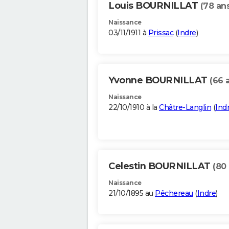
Louis BOURNILLAT
(78 an
Naissance
03/11/1911 à
Prissac
(
Indre
)
Yvonne BOURNILLAT
(66 
Naissance
22/10/1910 à la
Châtre-Langlin
(
Ind
Celestin BOURNILLAT
(80
Naissance
21/10/1895 au
Pêchereau
(
Indre
)