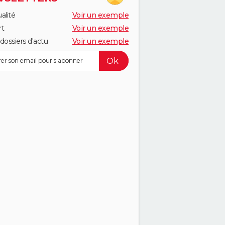
alité
Voir un exemple
rt
Voir un exemple
dossiers d'actu
Voir un exemple