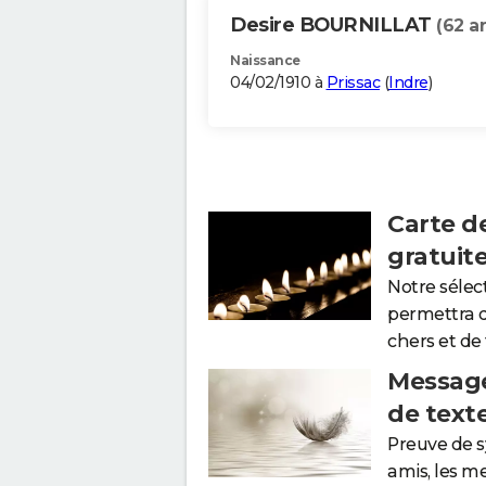
Desire BOURNILLAT
(62 a
Naissance
04/02/1910 à
Prissac
(
Indre
)
Carte d
gratuit
Notre sélec
permettra 
chers et de
Message
de text
Preuve de 
amis, les m