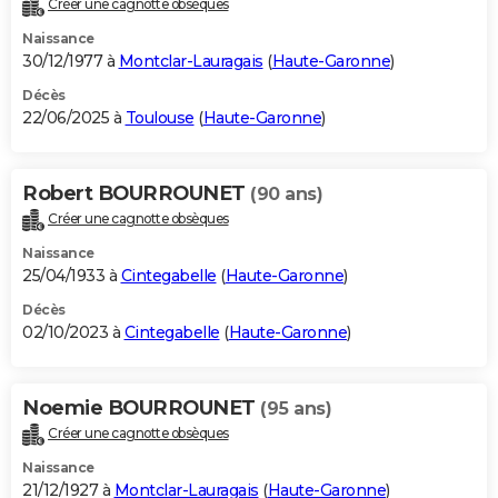
Créer une cagnotte obsèques
City break
Voyage de noces
Climat
Destinations
Voyage nature
Forum
+
PHOTO
Naissance
30/12/1977 à
Montclar-Lauragais
(
Haute-Garonne
)
GUIDES D'ACHAT
Décès
22/06/2025 à
Toulouse
(
Haute-Garonne
)
BONS PLANS
CARTE DE VOEUX
Robert BOURROUNET
(90 ans)
Carte Bonne année
Carte Pâques
Carte de Noël
Carte Saint-Valentin
Carte d'anniversaire
DICTIONNAIRE
Créer une cagnotte obsèques
Biographies
Expressions
Dictionnaire
Citations
Proverbes
PROGRAMME TV
Naissance
25/04/1933 à
Cintegabelle
(
Haute-Garonne
)
COPAINS D'AVANT
Décès
02/10/2023 à
Cintegabelle
(
Haute-Garonne
)
Se connecter
Collèges
Universités
Service militaire
S'inscrire
Lycées
Primaires
Entreprises
Avis de recherche
AVIS DE DÉCÈS
FORUM
Noemie BOURROUNET
(95 ans)
Lifestyle
Sport
Television
Cinema
Bricolage
Culture
Auto
Voyage
Créer une cagnotte obsèques
Naissance
21/12/1927 à
Montclar-Lauragais
(
Haute-Garonne
)