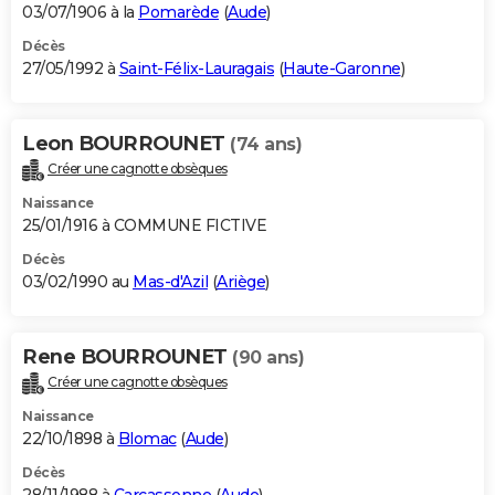
03/07/1906 à la
Pomarède
(
Aude
)
Décès
27/05/1992 à
Saint-Félix-Lauragais
(
Haute-Garonne
)
Leon BOURROUNET
(74 ans)
Créer une cagnotte obsèques
Naissance
25/01/1916 à COMMUNE FICTIVE
Décès
03/02/1990 au
Mas-d'Azil
(
Ariège
)
Rene BOURROUNET
(90 ans)
Créer une cagnotte obsèques
Naissance
22/10/1898 à
Blomac
(
Aude
)
Décès