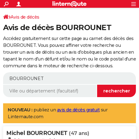
ACTUALITÉS
Connexion
S'inscrire
Avis de décès
Rechercher
Société
Education
Villes
Politique
Faits Divers
Monde
+
SPORT
Avis de décès BOURROUNET
Football
Cyclisme
Forum
Coupe du monde 2026
Tennis
Rugby
CULTURE
Accédez gratuitement sur cette page au carnet des décès des
TNT
Cinéma
Musique
Programme TV
Streaming
Sorties cinéma
+
BOURROUNET. Vous pouvez affiner votre recherche ou
FINANCE
trouver un avis de décès ou un avis d'obsèques plus ancien en
Impôts
Immobilier
Banque
Crédit
Retraite
Epargne
Risques naturels par ville
Assurance
AUTO
tapant le nom d'un défunt et/ou le nom ou le code postal d'une
commune dans le moteur de recherche ci-dessous.
Réserver un essai
Berlines
Forum auto
Essais
Citadines
SUV
+
HIGH-TECH
Meilleur smartphone
Ordinateurs
Guide high-tech
Mobiles
Internet
Jeux vidéo
+
BRICOLAGE
Aménagement intérieur
Cuisine
Jardinage
+
Forum
Extérieur
Salle de bains
Rangement
WEEK-END
Escapades
Expositions
Week-end nature
Guides de France
Patrimoine
Musées
+
LIFESTYLE
NOUVEAU :
publiez un
avis de décès gratuit
sur
Linternaute.com
Bien-être
Mode
+
Art de vivre
Loisirs
Modes de vie
SANTE
Michel BOURROUNET
Guide de la santé
Médicaments
+
Alimentation
Maladies
Sommeil
(47 ans)
VOYAGE