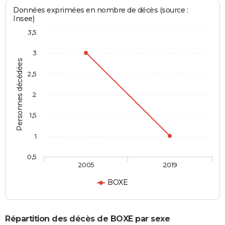
Données exprimées en nombre de décès (source :
Insee)
3,5
3
Personnes décédées
2,5
2
1,5
1
0,5
2005
2019
BOXE
Répartition des décès de BOXE par sexe