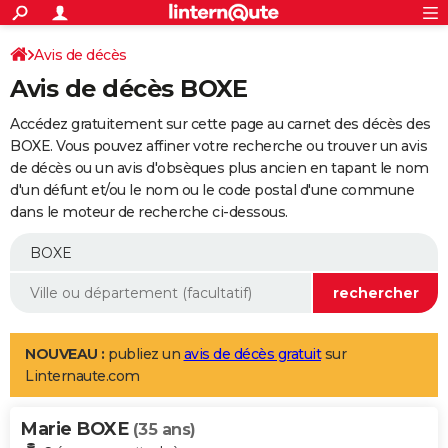
ACTUALITÉS
Connexion
S'inscrire
Avis de décès
Rechercher
Société
Education
Villes
Politique
Faits Divers
Monde
+
SPORT
Avis de décès BOXE
Football
Cyclisme
Forum
Coupe du monde 2026
Tennis
Rugby
CULTURE
Accédez gratuitement sur cette page au carnet des décès des
TNT
Cinéma
Musique
Programme TV
Streaming
Sorties cinéma
+
BOXE. Vous pouvez affiner votre recherche ou trouver un avis
FINANCE
de décès ou un avis d'obsèques plus ancien en tapant le nom
Impôts
Immobilier
Banque
Crédit
Retraite
Epargne
Risques naturels par ville
Assurance
AUTO
d'un défunt et/ou le nom ou le code postal d'une commune
dans le moteur de recherche ci-dessous.
Réserver un essai
Berlines
Forum auto
Essais
Citadines
SUV
+
HIGH-TECH
Meilleur smartphone
Ordinateurs
Guide high-tech
Mobiles
Internet
Jeux vidéo
+
BRICOLAGE
Aménagement intérieur
Cuisine
Jardinage
+
Forum
Extérieur
Salle de bains
Rangement
WEEK-END
Escapades
Expositions
Week-end nature
Guides de France
Patrimoine
Musées
+
LIFESTYLE
NOUVEAU :
publiez un
avis de décès gratuit
sur
Linternaute.com
Bien-être
Mode
+
Art de vivre
Loisirs
Modes de vie
SANTE
Marie BOXE
Guide de la santé
Médicaments
+
Alimentation
Maladies
Sommeil
(35 ans)
VOYAGE