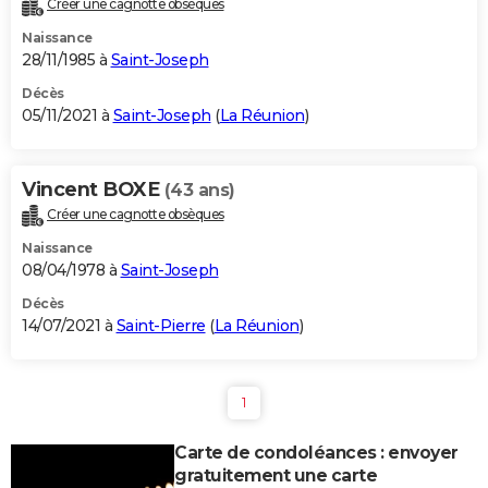
Créer une cagnotte obsèques
City break
Voyage de noces
Climat
Destinations
Voyage nature
Forum
+
PHOTO
Naissance
28/11/1985 à
Saint-Joseph
GUIDES D'ACHAT
Décès
05/11/2021 à
Saint-Joseph
(
La Réunion
)
BONS PLANS
CARTE DE VOEUX
Vincent BOXE
(43 ans)
Carte Bonne année
Carte Pâques
Carte de Noël
Carte Saint-Valentin
Carte d'anniversaire
DICTIONNAIRE
Créer une cagnotte obsèques
Biographies
Expressions
Dictionnaire
Citations
Proverbes
PROGRAMME TV
Naissance
08/04/1978 à
Saint-Joseph
COPAINS D'AVANT
Décès
14/07/2021 à
Saint-Pierre
(
La Réunion
)
Se connecter
Collèges
Universités
Service militaire
S'inscrire
Lycées
Primaires
Entreprises
Avis de recherche
AVIS DE DÉCÈS
FORUM
1
Lifestyle
Sport
Television
Cinema
Bricolage
Culture
Auto
Voyage
Carte de condoléances : envoyer
gratuitement une carte