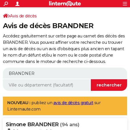
ACTUALITÉS
Connexion
S'inscrire
Avis de décès
Rechercher
Société
Education
Villes
Politique
Faits Divers
Monde
+
SPORT
Avis de décès BRANDNER
Football
Cyclisme
Forum
Coupe du monde 2026
Tennis
Rugby
CULTURE
Accédez gratuitement sur cette page au carnet des décès des
TNT
Cinéma
Musique
Programme TV
Streaming
Sorties cinéma
+
BRANDNER. Vous pouvez affiner votre recherche ou trouver
FINANCE
un avis de décès ou un avis d'obsèques plus ancien en tapant
Impôts
Immobilier
Banque
Crédit
Retraite
Epargne
Risques naturels par ville
Assurance
AUTO
le nom d'un défunt et/ou le nom ou le code postal d'une
commune dans le moteur de recherche ci-dessous.
Réserver un essai
Berlines
Forum auto
Essais
Citadines
SUV
+
HIGH-TECH
Meilleur smartphone
Ordinateurs
Guide high-tech
Mobiles
Internet
Jeux vidéo
+
BRICOLAGE
Aménagement intérieur
Cuisine
Jardinage
+
Forum
Extérieur
Salle de bains
Rangement
WEEK-END
Escapades
Expositions
Week-end nature
Guides de France
Patrimoine
Musées
+
LIFESTYLE
NOUVEAU :
publiez un
avis de décès gratuit
sur
Linternaute.com
Bien-être
Mode
+
Art de vivre
Loisirs
Modes de vie
SANTE
Simone BRANDNER
Guide de la santé
Médicaments
+
Alimentation
Maladies
Sommeil
(94 ans)
VOYAGE