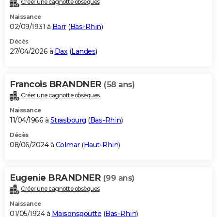
Créer une cagnotte obsèques
City break
Voyage de noces
Climat
Destinations
Voyage nature
Forum
+
PHOTO
Naissance
02/09/1931 à
Barr
(
Bas-Rhin
)
GUIDES D'ACHAT
Décès
27/04/2026 à
Dax
(
Landes
)
BONS PLANS
CARTE DE VOEUX
Francois BRANDNER
(58 ans)
Carte Bonne année
Carte Pâques
Carte de Noël
Carte Saint-Valentin
Carte d'anniversaire
DICTIONNAIRE
Créer une cagnotte obsèques
Biographies
Expressions
Dictionnaire
Citations
Proverbes
PROGRAMME TV
Naissance
11/04/1966 à
Strasbourg
(
Bas-Rhin
)
COPAINS D'AVANT
Décès
08/06/2024 à
Colmar
(
Haut-Rhin
)
Se connecter
Collèges
Universités
Service militaire
S'inscrire
Lycées
Primaires
Entreprises
Avis de recherche
AVIS DE DÉCÈS
FORUM
Eugenie BRANDNER
(99 ans)
Lifestyle
Sport
Television
Cinema
Bricolage
Culture
Auto
Voyage
Créer une cagnotte obsèques
Naissance
01/05/1924 à
Maisonsgoutte
(
Bas-Rhin
)