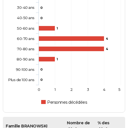
30-40 ans
0
40-50 ans
0
50-60 ans
1
60-70 ans
4
70-80 ans
4
80-90 ans
1
90-100 ans
0
Plus de 100 ans
0
0
1
2
3
4
5
Personnes décédées
Nombre de
% des
Famille BRANOWSKI