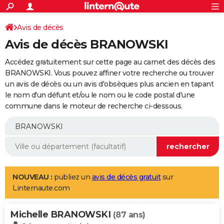
ACTUALITÉS
Connexion
S'inscrire
Avis de décès
Rechercher
Société
Education
Villes
Politique
Faits Divers
Monde
+
SPORT
Avis de décès BRANOWSKI
Football
Cyclisme
Forum
Coupe du monde 2026
Tennis
Rugby
CULTURE
Accédez gratuitement sur cette page au carnet des décès des
TNT
Cinéma
Musique
Programme TV
Streaming
Sorties cinéma
+
BRANOWSKI. Vous pouvez affiner votre recherche ou trouver
FINANCE
un avis de décès ou un avis d'obsèques plus ancien en tapant
Impôts
Immobilier
Banque
Crédit
Retraite
Epargne
Risques naturels par ville
Assurance
AUTO
le nom d'un défunt et/ou le nom ou le code postal d'une
commune dans le moteur de recherche ci-dessous.
Réserver un essai
Berlines
Forum auto
Essais
Citadines
SUV
+
HIGH-TECH
Meilleur smartphone
Ordinateurs
Guide high-tech
Mobiles
Internet
Jeux vidéo
+
BRICOLAGE
Aménagement intérieur
Cuisine
Jardinage
+
Forum
Extérieur
Salle de bains
Rangement
WEEK-END
Escapades
Expositions
Week-end nature
Guides de France
Patrimoine
Musées
+
LIFESTYLE
NOUVEAU :
publiez un
avis de décès gratuit
sur
Linternaute.com
Bien-être
Mode
+
Art de vivre
Loisirs
Modes de vie
SANTE
Michelle BRANOWSKI
Guide de la santé
Médicaments
+
Alimentation
Maladies
Sommeil
(87 ans)
VOYAGE