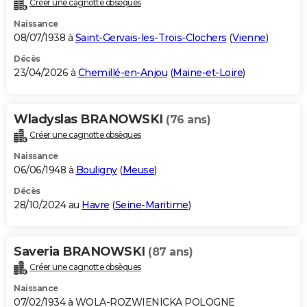
Créer une cagnotte obsèques
City break
Voyage de noces
Climat
Destinations
Voyage nature
Forum
+
PHOTO
Naissance
08/07/1938 à
Saint-Gervais-les-Trois-Clochers
(
Vienne
)
GUIDES D'ACHAT
Décès
23/04/2026 à
Chemillé-en-Anjou
(
Maine-et-Loire
)
BONS PLANS
CARTE DE VOEUX
Wladyslas BRANOWSKI
(76 ans)
Carte Bonne année
Carte Pâques
Carte de Noël
Carte Saint-Valentin
Carte d'anniversaire
DICTIONNAIRE
Créer une cagnotte obsèques
Biographies
Expressions
Dictionnaire
Citations
Proverbes
PROGRAMME TV
Naissance
06/06/1948 à
Bouligny
(
Meuse
)
COPAINS D'AVANT
Décès
28/10/2024 au
Havre
(
Seine-Maritime
)
Se connecter
Collèges
Universités
Service militaire
S'inscrire
Lycées
Primaires
Entreprises
Avis de recherche
AVIS DE DÉCÈS
FORUM
Saveria BRANOWSKI
(87 ans)
Lifestyle
Sport
Television
Cinema
Bricolage
Culture
Auto
Voyage
Créer une cagnotte obsèques
Naissance
07/02/1934 à WOLA-ROZWIENICKA POLOGNE