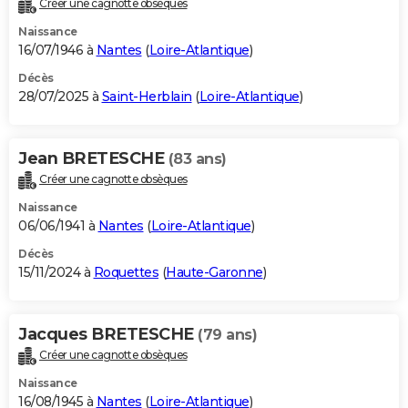
Créer une cagnotte obsèques
City break
Voyage de noces
Climat
Destinations
Voyage nature
Forum
+
PHOTO
Naissance
16/07/1946 à
Nantes
(
Loire-Atlantique
)
GUIDES D'ACHAT
Décès
28/07/2025 à
Saint-Herblain
(
Loire-Atlantique
)
BONS PLANS
CARTE DE VOEUX
Jean BRETESCHE
(83 ans)
Carte Bonne année
Carte Pâques
Carte de Noël
Carte Saint-Valentin
Carte d'anniversaire
DICTIONNAIRE
Créer une cagnotte obsèques
Biographies
Expressions
Dictionnaire
Citations
Proverbes
PROGRAMME TV
Naissance
06/06/1941 à
Nantes
(
Loire-Atlantique
)
COPAINS D'AVANT
Décès
15/11/2024 à
Roquettes
(
Haute-Garonne
)
Se connecter
Collèges
Universités
Service militaire
S'inscrire
Lycées
Primaires
Entreprises
Avis de recherche
AVIS DE DÉCÈS
FORUM
Jacques BRETESCHE
(79 ans)
Lifestyle
Sport
Television
Cinema
Bricolage
Culture
Auto
Voyage
Créer une cagnotte obsèques
Naissance
16/08/1945 à
Nantes
(
Loire-Atlantique
)