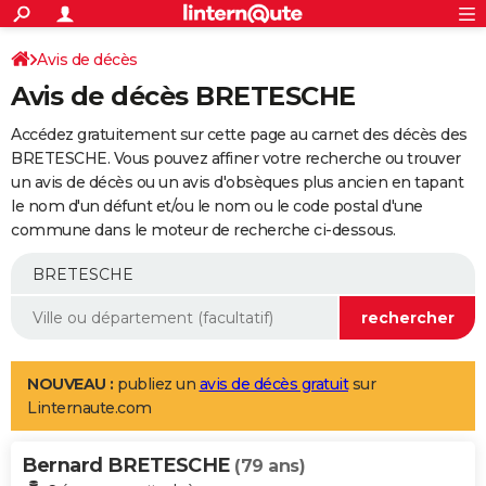
ACTUALITÉS
Connexion
S'inscrire
Avis de décès
Rechercher
Société
Education
Villes
Politique
Faits Divers
Monde
+
SPORT
Avis de décès BRETESCHE
Football
Cyclisme
Forum
Coupe du monde 2026
Tennis
Rugby
CULTURE
Accédez gratuitement sur cette page au carnet des décès des
TNT
Cinéma
Musique
Programme TV
Streaming
Sorties cinéma
+
BRETESCHE. Vous pouvez affiner votre recherche ou trouver
FINANCE
un avis de décès ou un avis d'obsèques plus ancien en tapant
Impôts
Immobilier
Banque
Crédit
Retraite
Epargne
Risques naturels par ville
Assurance
AUTO
le nom d'un défunt et/ou le nom ou le code postal d'une
commune dans le moteur de recherche ci-dessous.
Réserver un essai
Berlines
Forum auto
Essais
Citadines
SUV
+
HIGH-TECH
Meilleur smartphone
Ordinateurs
Guide high-tech
Mobiles
Internet
Jeux vidéo
+
BRICOLAGE
Aménagement intérieur
Cuisine
Jardinage
+
Forum
Extérieur
Salle de bains
Rangement
WEEK-END
Escapades
Expositions
Week-end nature
Guides de France
Patrimoine
Musées
+
LIFESTYLE
NOUVEAU :
publiez un
avis de décès gratuit
sur
Linternaute.com
Bien-être
Mode
+
Art de vivre
Loisirs
Modes de vie
SANTE
Bernard BRETESCHE
Guide de la santé
Médicaments
+
Alimentation
Maladies
Sommeil
(79 ans)
VOYAGE