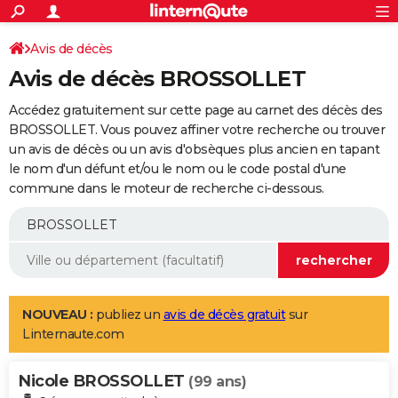
ACTUALITÉS
Connexion
S'inscrire
Avis de décès
Rechercher
Société
Education
Villes
Politique
Faits Divers
Monde
+
SPORT
Avis de décès BROSSOLLET
Football
Cyclisme
Forum
Coupe du monde 2026
Tennis
Rugby
CULTURE
Accédez gratuitement sur cette page au carnet des décès des
TNT
Cinéma
Musique
Programme TV
Streaming
Sorties cinéma
+
BROSSOLLET. Vous pouvez affiner votre recherche ou trouver
FINANCE
un avis de décès ou un avis d'obsèques plus ancien en tapant
Impôts
Immobilier
Banque
Crédit
Retraite
Epargne
Risques naturels par ville
Assurance
AUTO
le nom d'un défunt et/ou le nom ou le code postal d'une
commune dans le moteur de recherche ci-dessous.
Réserver un essai
Berlines
Forum auto
Essais
Citadines
SUV
+
HIGH-TECH
Meilleur smartphone
Ordinateurs
Guide high-tech
Mobiles
Internet
Jeux vidéo
+
BRICOLAGE
Aménagement intérieur
Cuisine
Jardinage
+
Forum
Extérieur
Salle de bains
Rangement
WEEK-END
Escapades
Expositions
Week-end nature
Guides de France
Patrimoine
Musées
+
LIFESTYLE
NOUVEAU :
publiez un
avis de décès gratuit
sur
Linternaute.com
Bien-être
Mode
+
Art de vivre
Loisirs
Modes de vie
SANTE
Nicole BROSSOLLET
Guide de la santé
Médicaments
+
Alimentation
Maladies
Sommeil
(99 ans)
VOYAGE