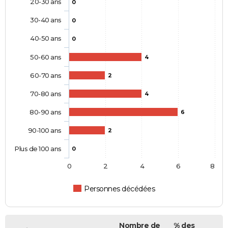
20-30 ans
0
30-40 ans
0
40-50 ans
0
50-60 ans
4
60-70 ans
2
70-80 ans
4
80-90 ans
6
90-100 ans
2
Plus de 100 ans
0
0
2
4
6
8
Personnes décédées
Nombre de
% des