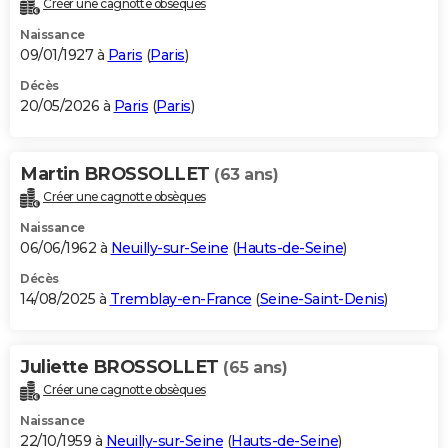
Créer une cagnotte obsèques
City break
Voyage de noces
Climat
Destinations
Voyage nature
Forum
+
PHOTO
Naissance
09/01/1927 à
Paris
(
Paris
)
GUIDES D'ACHAT
Décès
20/05/2026 à
Paris
(
Paris
)
BONS PLANS
CARTE DE VOEUX
Martin BROSSOLLET
(63 ans)
Carte Bonne année
Carte Pâques
Carte de Noël
Carte Saint-Valentin
Carte d'anniversaire
DICTIONNAIRE
Créer une cagnotte obsèques
Biographies
Expressions
Dictionnaire
Citations
Proverbes
PROGRAMME TV
Naissance
06/06/1962 à
Neuilly-sur-Seine
(
Hauts-de-Seine
)
COPAINS D'AVANT
Décès
14/08/2025 à
Tremblay-en-France
(
Seine-Saint-Denis
)
Se connecter
Collèges
Universités
Service militaire
S'inscrire
Lycées
Primaires
Entreprises
Avis de recherche
AVIS DE DÉCÈS
FORUM
Juliette BROSSOLLET
(65 ans)
Lifestyle
Sport
Television
Cinema
Bricolage
Culture
Auto
Voyage
Créer une cagnotte obsèques
Naissance
22/10/1959 à
Neuilly-sur-Seine
(
Hauts-de-Seine
)