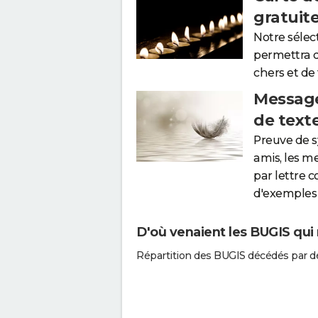
gratuit
Notre sélec
permettra 
chers et de
Message
de text
Preuve de 
amis, les m
par lettre 
d'exemples 
D'où venaient les BUGIS qui 
Répartition des BUGIS décédés par d