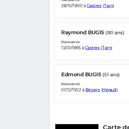
28/10/1900 à
Castres
(
Tarn
)
Raymond BUGIS
(80 ans)
Naissance
13/01/1895 à
Castres
(
Tarn
)
Edmond BUGIS
(51 ans)
Naissance
01/12/1922 à
Béziers
(
Hérault
)
Carte d