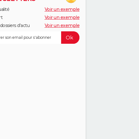
alité
Voir un exemple
rt
Voir un exemple
dossiers d'actu
Voir un exemple