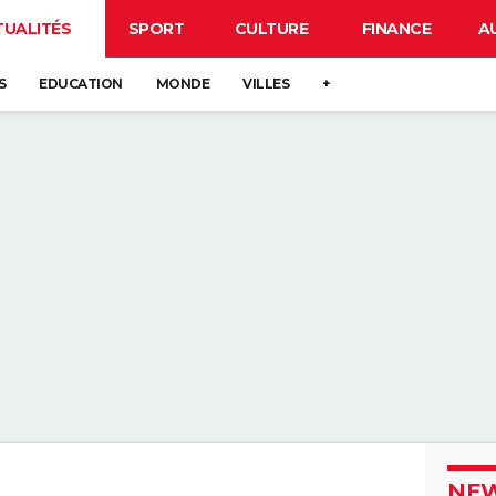
TUALITÉS
SPORT
CULTURE
FINANCE
A
S
EDUCATION
MONDE
VILLES
+
NEW