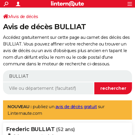
ACTUALITÉS
Connexion
S'inscrire
Avis de décès
Rechercher
Société
Education
Villes
Politique
Faits Divers
Monde
+
SPORT
Avis de décès BULLIAT
Football
Cyclisme
Forum
Coupe du monde 2026
Tennis
Rugby
CULTURE
Accédez gratuitement sur cette page au carnet des décès des
TNT
Cinéma
Musique
Programme TV
Streaming
Sorties cinéma
+
BULLIAT. Vous pouvez affiner votre recherche ou trouver un
FINANCE
avis de décès ou un avis d'obsèques plus ancien en tapant le
Impôts
Immobilier
Banque
Crédit
Retraite
Epargne
Risques naturels par ville
Assurance
AUTO
nom d'un défunt et/ou le nom ou le code postal d'une
commune dans le moteur de recherche ci-dessous.
Réserver un essai
Berlines
Forum auto
Essais
Citadines
SUV
+
HIGH-TECH
Meilleur smartphone
Ordinateurs
Guide high-tech
Mobiles
Internet
Jeux vidéo
+
BRICOLAGE
Aménagement intérieur
Cuisine
Jardinage
+
Forum
Extérieur
Salle de bains
Rangement
WEEK-END
Escapades
Expositions
Week-end nature
Guides de France
Patrimoine
Musées
+
LIFESTYLE
NOUVEAU :
publiez un
avis de décès gratuit
sur
Linternaute.com
Bien-être
Mode
+
Art de vivre
Loisirs
Modes de vie
SANTE
Frederic BULLIAT
Guide de la santé
Médicaments
+
Alimentation
Maladies
Sommeil
(52 ans)
VOYAGE