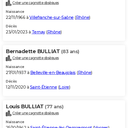
Créer une cagnotte obsèques
Naissance
22/11/1966 à
Villefranche-sur-Saône
(
Rhône
)
Décès
23/01/2023 à
Ternay
(
Rhône
)
Bernadette BULLIAT
(83 ans)
Créer une cagnotte obsèques
Naissance
27/01/1937 à
Belleville-en-Beaujolais
(
Rhône
)
Décès
12/11/2020 à
Saint-Étienne
(
Loire
)
Louis BULLIAT
(77 ans)
Créer une cagnotte obsèques
Naissance
25/10/1942 à
Saint-Étienne-lès-Remiremont
(
Vosges
)