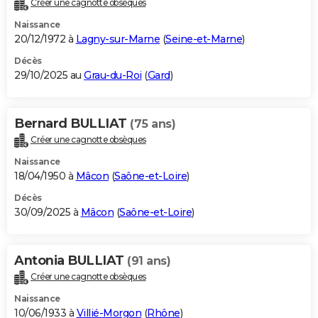
Créer une cagnotte obsèques
City break
Voyage de noces
Climat
Destinations
Voyage nature
Forum
+
PHOTO
Naissance
20/12/1972 à
Lagny-sur-Marne
(
Seine-et-Marne
)
GUIDES D'ACHAT
Décès
29/10/2025 au
Grau-du-Roi
(
Gard
)
BONS PLANS
CARTE DE VOEUX
Bernard BULLIAT
(75 ans)
Carte Bonne année
Carte Pâques
Carte de Noël
Carte Saint-Valentin
Carte d'anniversaire
DICTIONNAIRE
Créer une cagnotte obsèques
Biographies
Expressions
Dictionnaire
Citations
Proverbes
PROGRAMME TV
Naissance
18/04/1950 à
Mâcon
(
Saône-et-Loire
)
COPAINS D'AVANT
Décès
30/09/2025 à
Mâcon
(
Saône-et-Loire
)
Se connecter
Collèges
Universités
Service militaire
S'inscrire
Lycées
Primaires
Entreprises
Avis de recherche
AVIS DE DÉCÈS
FORUM
Antonia BULLIAT
(91 ans)
Lifestyle
Sport
Television
Cinema
Bricolage
Culture
Auto
Voyage
Créer une cagnotte obsèques
Naissance
10/06/1933 à
Villié-Morgon
(
Rhône
)