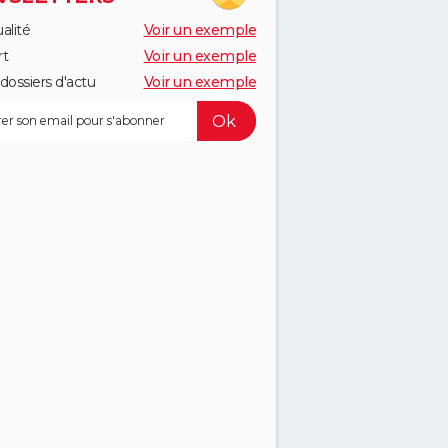
alité
Voir un exemple
rt
Voir un exemple
dossiers d'actu
Voir un exemple