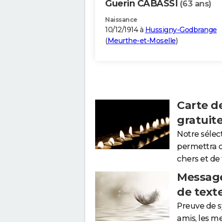
Guerin CABASSI
(63 ans)
Naissance
10/12/1914 à
Hussigny-Godbrange
(
Meurthe-et-Moselle
)
Carte d
gratuit
Notre sélec
permettra 
chers et de
Message
de text
Preuve de 
amis, les m