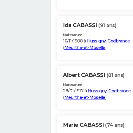
Ida CABASSI
(91 ans)
Naissance
16/11/1908 à
Hussigny-Godbrange
(
Meurthe-et-Moselle
)
Albert CABASSI
(81 ans)
Naissance
28/01/1917 à
Hussigny-Godbrange
(
Meurthe-et-Moselle
)
Marie CABASSI
(74 ans)