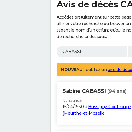
Avis de décès C
Accédez gratuitement sur cette page
affiner votre recherche ou trouver un
tapant le nom d'un défunt et/ou le 
de recherche ci-dessous.
NOUVEAU :
publiez un
avis de décè
Sabine CABASSI
(94 ans)
Naissance
15/04/1930 à
Hussigny-Godbrange
(
Meurthe-et-Moselle
)