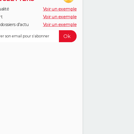
alité
Voir un exemple
rt
Voir un exemple
dossiers d'actu
Voir un exemple