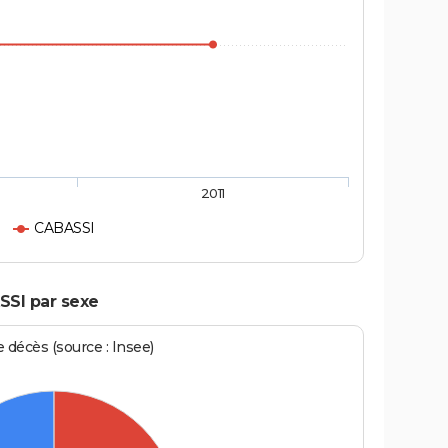
2011
CABASSI
SSI par sexe
écès (source : Insee)