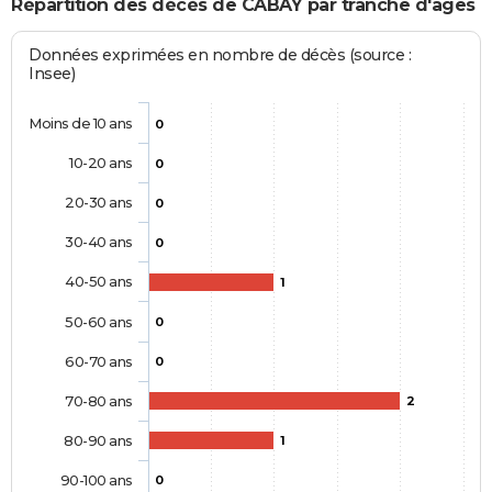
Répartition des décès de CABAY par tranche d'âges
Données exprimées en nombre de décès (source :
Insee)
Moins de 10 ans
0
10-20 ans
0
20-30 ans
0
30-40 ans
0
40-50 ans
1
50-60 ans
0
60-70 ans
0
70-80 ans
2
80-90 ans
1
90-100 ans
0