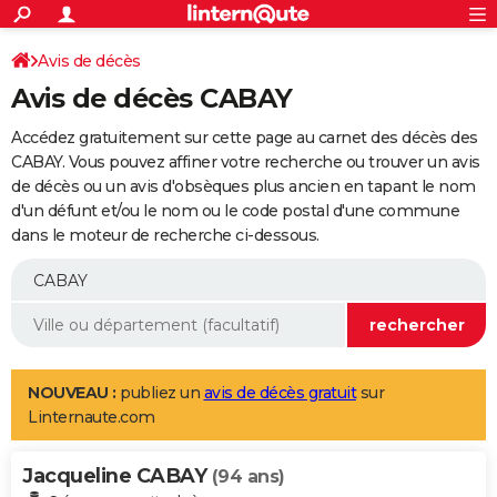
ACTUALITÉS
Connexion
S'inscrire
Avis de décès
Rechercher
Société
Education
Villes
Politique
Faits Divers
Monde
+
SPORT
Avis de décès CABAY
Football
Cyclisme
Forum
Coupe du monde 2026
Tennis
Rugby
CULTURE
Accédez gratuitement sur cette page au carnet des décès des
TNT
Cinéma
Musique
Programme TV
Streaming
Sorties cinéma
+
CABAY. Vous pouvez affiner votre recherche ou trouver un avis
FINANCE
de décès ou un avis d'obsèques plus ancien en tapant le nom
Impôts
Immobilier
Banque
Crédit
Retraite
Epargne
Risques naturels par ville
Assurance
AUTO
d'un défunt et/ou le nom ou le code postal d'une commune
dans le moteur de recherche ci-dessous.
Réserver un essai
Berlines
Forum auto
Essais
Citadines
SUV
+
HIGH-TECH
Meilleur smartphone
Ordinateurs
Guide high-tech
Mobiles
Internet
Jeux vidéo
+
BRICOLAGE
Aménagement intérieur
Cuisine
Jardinage
+
Forum
Extérieur
Salle de bains
Rangement
WEEK-END
Escapades
Expositions
Week-end nature
Guides de France
Patrimoine
Musées
+
LIFESTYLE
NOUVEAU :
publiez un
avis de décès gratuit
sur
Linternaute.com
Bien-être
Mode
+
Art de vivre
Loisirs
Modes de vie
SANTE
Jacqueline CABAY
Guide de la santé
Médicaments
+
Alimentation
Maladies
Sommeil
(94 ans)
VOYAGE