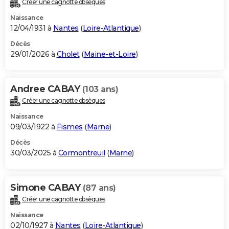
Créer une cagnotte obsèques
City break
Voyage de noces
Climat
Destinations
Voyage nature
Forum
+
PHOTO
Naissance
12/04/1931 à
Nantes
(
Loire-Atlantique
)
GUIDES D'ACHAT
Décès
29/01/2026 à
Cholet
(
Maine-et-Loire
)
BONS PLANS
CARTE DE VOEUX
Andree CABAY
(103 ans)
Carte Bonne année
Carte Pâques
Carte de Noël
Carte Saint-Valentin
Carte d'anniversaire
DICTIONNAIRE
Créer une cagnotte obsèques
Biographies
Expressions
Dictionnaire
Citations
Proverbes
PROGRAMME TV
Naissance
09/03/1922 à
Fismes
(
Marne
)
COPAINS D'AVANT
Décès
30/03/2025 à
Cormontreuil
(
Marne
)
Se connecter
Collèges
Universités
Service militaire
S'inscrire
Lycées
Primaires
Entreprises
Avis de recherche
AVIS DE DÉCÈS
FORUM
Simone CABAY
(87 ans)
Lifestyle
Sport
Television
Cinema
Bricolage
Culture
Auto
Voyage
Créer une cagnotte obsèques
Naissance
02/10/1927 à
Nantes
(
Loire-Atlantique
)