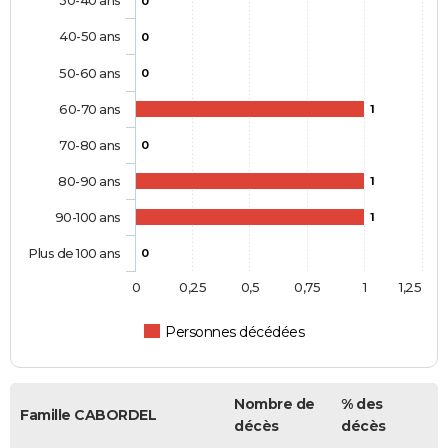
0
40-50 ans
0
50-60 ans
0
60-70 ans
1
70-80 ans
0
80-90 ans
1
90-100 ans
1
Plus de 100 ans
0
0
0,25
0,5
0,75
1
1,25
Personnes décédées
Nombre de
% des
Famille CABORDEL
décès
décès