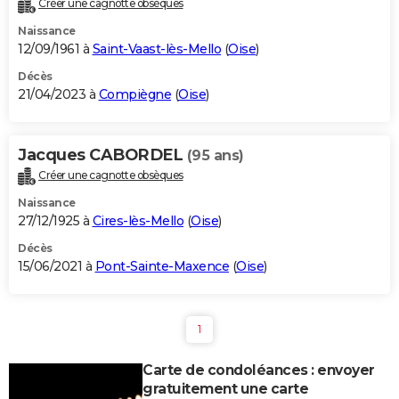
Créer une cagnotte obsèques
City break
Voyage de noces
Climat
Destinations
Voyage nature
Forum
+
PHOTO
Naissance
12/09/1961 à
Saint-Vaast-lès-Mello
(
Oise
)
GUIDES D'ACHAT
Décès
21/04/2023 à
Compiègne
(
Oise
)
BONS PLANS
CARTE DE VOEUX
Jacques CABORDEL
(95 ans)
Carte Bonne année
Carte Pâques
Carte de Noël
Carte Saint-Valentin
Carte d'anniversaire
DICTIONNAIRE
Créer une cagnotte obsèques
Biographies
Expressions
Dictionnaire
Citations
Proverbes
PROGRAMME TV
Naissance
27/12/1925 à
Cires-lès-Mello
(
Oise
)
COPAINS D'AVANT
Décès
15/06/2021 à
Pont-Sainte-Maxence
(
Oise
)
Se connecter
Collèges
Universités
Service militaire
S'inscrire
Lycées
Primaires
Entreprises
Avis de recherche
AVIS DE DÉCÈS
FORUM
1
Lifestyle
Sport
Television
Cinema
Bricolage
Culture
Auto
Voyage
Carte de condoléances : envoyer
gratuitement une carte