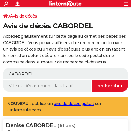
ACTUALITÉS
Connexion
S'inscrire
Avis de décès
Rechercher
Société
Education
Villes
Politique
Faits Divers
Monde
+
SPORT
Avis de décès CABORDEL
Football
Cyclisme
Forum
Coupe du monde 2026
Tennis
Rugby
CULTURE
Accédez gratuitement sur cette page au carnet des décès des
TNT
Cinéma
Musique
Programme TV
Streaming
Sorties cinéma
+
CABORDEL. Vous pouvez affiner votre recherche ou trouver
FINANCE
un avis de décès ou un avis d'obsèques plus ancien en tapant
Impôts
Immobilier
Banque
Crédit
Retraite
Epargne
Risques naturels par ville
Assurance
AUTO
le nom d'un défunt et/ou le nom ou le code postal d'une
commune dans le moteur de recherche ci-dessous.
Réserver un essai
Berlines
Forum auto
Essais
Citadines
SUV
+
HIGH-TECH
Meilleur smartphone
Ordinateurs
Guide high-tech
Mobiles
Internet
Jeux vidéo
+
BRICOLAGE
Aménagement intérieur
Cuisine
Jardinage
+
Forum
Extérieur
Salle de bains
Rangement
WEEK-END
Escapades
Expositions
Week-end nature
Guides de France
Patrimoine
Musées
+
LIFESTYLE
NOUVEAU :
publiez un
avis de décès gratuit
sur
Linternaute.com
Bien-être
Mode
+
Art de vivre
Loisirs
Modes de vie
SANTE
Denise CABORDEL
Guide de la santé
Médicaments
+
Alimentation
Maladies
Sommeil
(61 ans)
VOYAGE