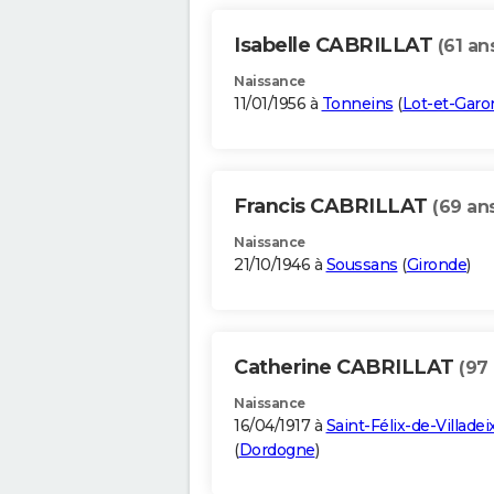
Isabelle CABRILLAT
(61 an
Naissance
11/01/1956 à
Tonneins
(
Lot-et-Gar
Francis CABRILLAT
(69 an
Naissance
21/10/1946 à
Soussans
(
Gironde
)
Catherine CABRILLAT
(97
Naissance
16/04/1917 à
Saint-Félix-de-Villadei
(
Dordogne
)