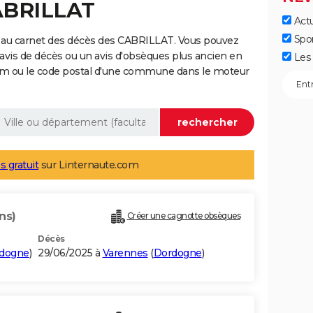
ABRILLAT
Actu
Spo
 au carnet des décès des CABRILLAT. Vous pouvez
 avis de décès ou un avis d'obsèques plus ancien en
Les 
nom ou le code postal d'une commune dans le moteur
s gratuit
sur Linternaute.com
ns)
Créer une cagnotte obsèques
Décès
dogne
)
29/06/2025 à
Varennes
(
Dordogne
)