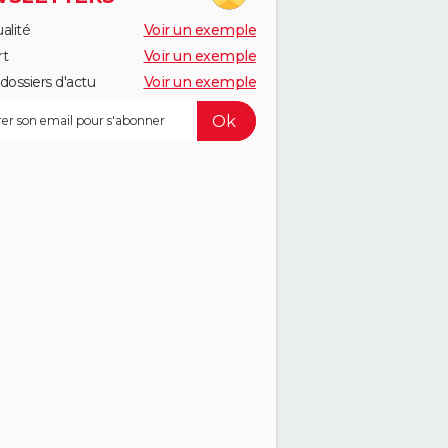
alité
Voir un exemple
rt
Voir un exemple
dossiers d'actu
Voir un exemple