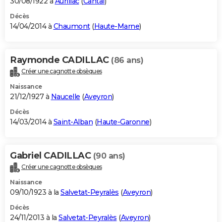
30/08/1922 à
Aurillac
(
Cantal
)
Décès
14/04/2014 à
Chaumont
(
Haute-Marne
)
Raymonde CADILLAC
(86 ans)
Créer une cagnotte obsèques
Naissance
21/12/1927 à
Naucelle
(
Aveyron
)
Décès
14/03/2014 à
Saint-Alban
(
Haute-Garonne
)
Gabriel CADILLAC
(90 ans)
Créer une cagnotte obsèques
Naissance
09/10/1923 à la
Salvetat-Peyralès
(
Aveyron
)
Décès
24/11/2013 à la
Salvetat-Peyralès
(
Aveyron
)