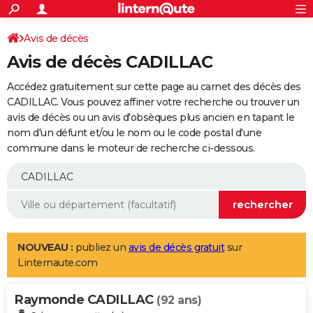
ACTUALITÉS
Connexion
S'inscrire
Avis de décès
Rechercher
Société
Education
Villes
Politique
Faits Divers
Monde
+
SPORT
Avis de décès CADILLAC
Football
Cyclisme
Forum
Coupe du monde 2026
Tennis
Rugby
CULTURE
Accédez gratuitement sur cette page au carnet des décès des
TNT
Cinéma
Musique
Programme TV
Streaming
Sorties cinéma
+
CADILLAC. Vous pouvez affiner votre recherche ou trouver un
FINANCE
avis de décès ou un avis d'obsèques plus ancien en tapant le
Impôts
Immobilier
Banque
Crédit
Retraite
Epargne
Risques naturels par ville
Assurance
AUTO
nom d'un défunt et/ou le nom ou le code postal d'une
commune dans le moteur de recherche ci-dessous.
Réserver un essai
Berlines
Forum auto
Essais
Citadines
SUV
+
HIGH-TECH
Meilleur smartphone
Ordinateurs
Guide high-tech
Mobiles
Internet
Jeux vidéo
+
BRICOLAGE
Aménagement intérieur
Cuisine
Jardinage
+
Forum
Extérieur
Salle de bains
Rangement
WEEK-END
Escapades
Expositions
Week-end nature
Guides de France
Patrimoine
Musées
+
LIFESTYLE
NOUVEAU :
publiez un
avis de décès gratuit
sur
Linternaute.com
Bien-être
Mode
+
Art de vivre
Loisirs
Modes de vie
SANTE
Raymonde CADILLAC
Guide de la santé
Médicaments
+
Alimentation
Maladies
Sommeil
(92 ans)
VOYAGE