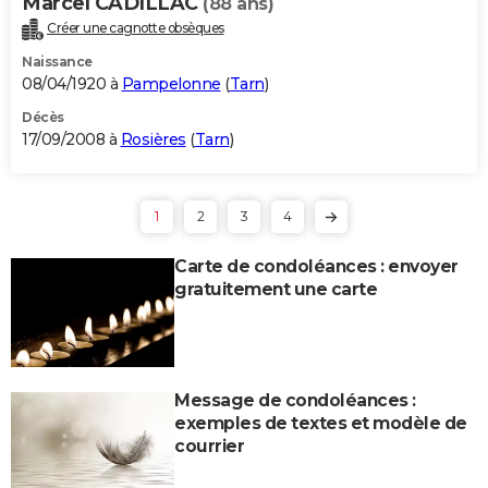
Marcel CADILLAC
(88 ans)
Créer une cagnotte obsèques
Naissance
08/04/1920 à
Pampelonne
(
Tarn
)
Décès
17/09/2008 à
Rosières
(
Tarn
)
1
2
3
4
Carte de condoléances : envoyer
gratuitement une carte
Message de condoléances :
exemples de textes et modèle de
courrier