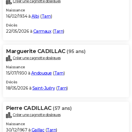
Créer une cagnotte obsèques
City break
Voyage de noces
Climat
Destinations
Voyage nature
Forum
+
PHOTO
Naissance
16/02/1934 à
Albi
(
Tarn
)
GUIDES D'ACHAT
Décès
22/05/2026 à
Carmaux
(
Tarn
)
BONS PLANS
CARTE DE VOEUX
Marguerite CADILLAC
(95 ans)
Carte Bonne année
Carte Pâques
Carte de Noël
Carte Saint-Valentin
Carte d'anniversaire
DICTIONNAIRE
Créer une cagnotte obsèques
Biographies
Expressions
Dictionnaire
Citations
Proverbes
PROGRAMME TV
Naissance
15/07/1930 à
Andouque
(
Tarn
)
COPAINS D'AVANT
Décès
18/05/2026 à
Saint-Juéry
(
Tarn
)
Se connecter
Collèges
Universités
Service militaire
S'inscrire
Lycées
Primaires
Entreprises
Avis de recherche
AVIS DE DÉCÈS
FORUM
Pierre CADILLAC
(57 ans)
Lifestyle
Sport
Television
Cinema
Bricolage
Culture
Auto
Voyage
Créer une cagnotte obsèques
Naissance
30/12/1967 à
Gaillac
(
Tarn
)