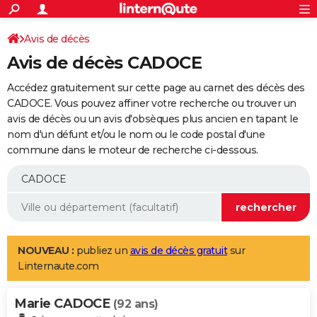
ACTUALITÉS
Connexion
S'inscrire
Avis de décès
Rechercher
Société
Education
Villes
Politique
Faits Divers
Monde
+
SPORT
Avis de décès CADOCE
Football
Cyclisme
Forum
Coupe du monde 2026
Tennis
Rugby
CULTURE
Accédez gratuitement sur cette page au carnet des décès des
TNT
Cinéma
Musique
Programme TV
Streaming
Sorties cinéma
+
CADOCE. Vous pouvez affiner votre recherche ou trouver un
FINANCE
avis de décès ou un avis d'obsèques plus ancien en tapant le
Impôts
Immobilier
Banque
Crédit
Retraite
Epargne
Risques naturels par ville
Assurance
AUTO
nom d'un défunt et/ou le nom ou le code postal d'une
commune dans le moteur de recherche ci-dessous.
Réserver un essai
Berlines
Forum auto
Essais
Citadines
SUV
+
HIGH-TECH
Meilleur smartphone
Ordinateurs
Guide high-tech
Mobiles
Internet
Jeux vidéo
+
BRICOLAGE
Aménagement intérieur
Cuisine
Jardinage
+
Forum
Extérieur
Salle de bains
Rangement
WEEK-END
Escapades
Expositions
Week-end nature
Guides de France
Patrimoine
Musées
+
LIFESTYLE
NOUVEAU :
publiez un
avis de décès gratuit
sur
Linternaute.com
Bien-être
Mode
+
Art de vivre
Loisirs
Modes de vie
SANTE
Marie CADOCE
Guide de la santé
Médicaments
+
Alimentation
Maladies
Sommeil
(92 ans)
VOYAGE