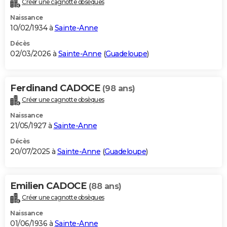
Créer une cagnotte obsèques
City break
Voyage de noces
Climat
Destinations
Voyage nature
Forum
+
PHOTO
Naissance
10/02/1934 à
Sainte-Anne
GUIDES D'ACHAT
Décès
02/03/2026 à
Sainte-Anne
(
Guadeloupe
)
BONS PLANS
CARTE DE VOEUX
Ferdinand CADOCE
(98 ans)
Carte Bonne année
Carte Pâques
Carte de Noël
Carte Saint-Valentin
Carte d'anniversaire
DICTIONNAIRE
Créer une cagnotte obsèques
Biographies
Expressions
Dictionnaire
Citations
Proverbes
PROGRAMME TV
Naissance
21/05/1927 à
Sainte-Anne
COPAINS D'AVANT
Décès
20/07/2025 à
Sainte-Anne
(
Guadeloupe
)
Se connecter
Collèges
Universités
Service militaire
S'inscrire
Lycées
Primaires
Entreprises
Avis de recherche
AVIS DE DÉCÈS
FORUM
Emilien CADOCE
(88 ans)
Lifestyle
Sport
Television
Cinema
Bricolage
Culture
Auto
Voyage
Créer une cagnotte obsèques
Naissance
01/06/1936 à
Sainte-Anne