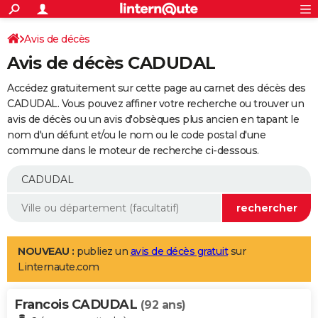
ACTUALITÉS
Connexion
S'inscrire
Avis de décès
Rechercher
Société
Education
Villes
Politique
Faits Divers
Monde
+
SPORT
Avis de décès CADUDAL
Football
Cyclisme
Forum
Coupe du monde 2026
Tennis
Rugby
CULTURE
Accédez gratuitement sur cette page au carnet des décès des
TNT
Cinéma
Musique
Programme TV
Streaming
Sorties cinéma
+
CADUDAL. Vous pouvez affiner votre recherche ou trouver un
FINANCE
avis de décès ou un avis d'obsèques plus ancien en tapant le
Impôts
Immobilier
Banque
Crédit
Retraite
Epargne
Risques naturels par ville
Assurance
AUTO
nom d'un défunt et/ou le nom ou le code postal d'une
commune dans le moteur de recherche ci-dessous.
Réserver un essai
Berlines
Forum auto
Essais
Citadines
SUV
+
HIGH-TECH
Meilleur smartphone
Ordinateurs
Guide high-tech
Mobiles
Internet
Jeux vidéo
+
BRICOLAGE
Aménagement intérieur
Cuisine
Jardinage
+
Forum
Extérieur
Salle de bains
Rangement
WEEK-END
Escapades
Expositions
Week-end nature
Guides de France
Patrimoine
Musées
+
LIFESTYLE
NOUVEAU :
publiez un
avis de décès gratuit
sur
Linternaute.com
Bien-être
Mode
+
Art de vivre
Loisirs
Modes de vie
SANTE
Francois CADUDAL
Guide de la santé
Médicaments
+
Alimentation
Maladies
Sommeil
(92 ans)
VOYAGE