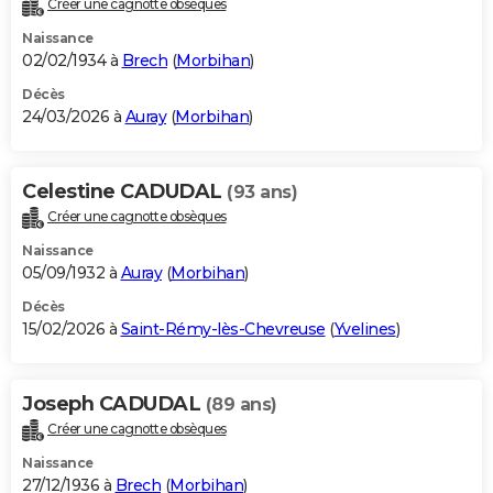
Créer une cagnotte obsèques
City break
Voyage de noces
Climat
Destinations
Voyage nature
Forum
+
PHOTO
Naissance
02/02/1934 à
Brech
(
Morbihan
)
GUIDES D'ACHAT
Décès
24/03/2026 à
Auray
(
Morbihan
)
BONS PLANS
CARTE DE VOEUX
Celestine CADUDAL
(93 ans)
Carte Bonne année
Carte Pâques
Carte de Noël
Carte Saint-Valentin
Carte d'anniversaire
DICTIONNAIRE
Créer une cagnotte obsèques
Biographies
Expressions
Dictionnaire
Citations
Proverbes
PROGRAMME TV
Naissance
05/09/1932 à
Auray
(
Morbihan
)
COPAINS D'AVANT
Décès
15/02/2026 à
Saint-Rémy-lès-Chevreuse
(
Yvelines
)
Se connecter
Collèges
Universités
Service militaire
S'inscrire
Lycées
Primaires
Entreprises
Avis de recherche
AVIS DE DÉCÈS
FORUM
Joseph CADUDAL
(89 ans)
Lifestyle
Sport
Television
Cinema
Bricolage
Culture
Auto
Voyage
Créer une cagnotte obsèques
Naissance
27/12/1936 à
Brech
(
Morbihan
)