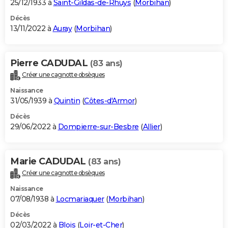
25/12/1933 à
Saint-Gildas-de-Rhuys
(
Morbihan
)
Décès
13/11/2022 à
Auray
(
Morbihan
)
Pierre CADUDAL
(83 ans)
Créer une cagnotte obsèques
Naissance
31/05/1939 à
Quintin
(
Côtes-d'Armor
)
Décès
29/06/2022 à
Dompierre-sur-Besbre
(
Allier
)
Marie CADUDAL
(83 ans)
Créer une cagnotte obsèques
Naissance
07/08/1938 à
Locmariaquer
(
Morbihan
)
Décès
02/03/2022 à
Blois
(
Loir-et-Cher
)