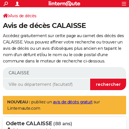
ACTUALITÉS
Connexion
S'inscrire
Avis de décès
Rechercher
Société
Education
Villes
Politique
Faits Divers
Monde
+
SPORT
Avis de décès CALAISSE
Football
Cyclisme
Forum
Coupe du monde 2026
Tennis
Rugby
CULTURE
Accédez gratuitement sur cette page au carnet des décès des
TNT
Cinéma
Musique
Programme TV
Streaming
Sorties cinéma
+
CALAISSE. Vous pouvez affiner votre recherche ou trouver un
FINANCE
avis de décès ou un avis d'obsèques plus ancien en tapant le
Impôts
Immobilier
Banque
Crédit
Retraite
Epargne
Risques naturels par ville
Assurance
AUTO
nom d'un défunt et/ou le nom ou le code postal d'une
commune dans le moteur de recherche ci-dessous.
Réserver un essai
Berlines
Forum auto
Essais
Citadines
SUV
+
HIGH-TECH
Meilleur smartphone
Ordinateurs
Guide high-tech
Mobiles
Internet
Jeux vidéo
+
BRICOLAGE
Aménagement intérieur
Cuisine
Jardinage
+
Forum
Extérieur
Salle de bains
Rangement
WEEK-END
Escapades
Expositions
Week-end nature
Guides de France
Patrimoine
Musées
+
LIFESTYLE
NOUVEAU :
publiez un
avis de décès gratuit
sur
Linternaute.com
Bien-être
Mode
+
Art de vivre
Loisirs
Modes de vie
SANTE
Odette CALAISSE
Guide de la santé
Médicaments
+
Alimentation
Maladies
Sommeil
(88 ans)
VOYAGE