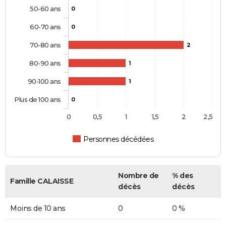
50-60 ans
0
60-70 ans
0
70-80 ans
2
80-90 ans
1
90-100 ans
1
Plus de 100 ans
0
0
0,5
1
1,5
2
2,5
Personnes décédées
Nombre de
% des
Famille CALAISSE
décès
décès
Moins de 10 ans
0
0 %