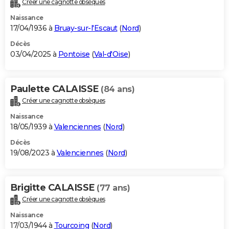
Créer une cagnotte obsèques
City break
Voyage de noces
Climat
Destinations
Voyage nature
Forum
+
PHOTO
Naissance
17/04/1936 à
Bruay-sur-l'Escaut
(
Nord
)
GUIDES D'ACHAT
Décès
03/04/2025 à
Pontoise
(
Val-d'Oise
)
BONS PLANS
CARTE DE VOEUX
Paulette CALAISSE
(84 ans)
Carte Bonne année
Carte Pâques
Carte de Noël
Carte Saint-Valentin
Carte d'anniversaire
DICTIONNAIRE
Créer une cagnotte obsèques
Biographies
Expressions
Dictionnaire
Citations
Proverbes
PROGRAMME TV
Naissance
18/05/1939 à
Valenciennes
(
Nord
)
COPAINS D'AVANT
Décès
19/08/2023 à
Valenciennes
(
Nord
)
Se connecter
Collèges
Universités
Service militaire
S'inscrire
Lycées
Primaires
Entreprises
Avis de recherche
AVIS DE DÉCÈS
FORUM
Brigitte CALAISSE
(77 ans)
Lifestyle
Sport
Television
Cinema
Bricolage
Culture
Auto
Voyage
Créer une cagnotte obsèques
Naissance
17/03/1944 à
Tourcoing
(
Nord
)