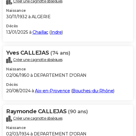
Créer une cagnotte obsèques
City break
Voyage de noces
Climat
Destinations
Voyage nature
Forum
+
PHOTO
Naissance
30/11/1932 à ALGERIE
GUIDES D'ACHAT
Décès
13/01/2025 à
Chaillac
(
Indre
)
BONS PLANS
CARTE DE VOEUX
Yves CALLEJAS
(74 ans)
Carte Bonne année
Carte Pâques
Carte de Noël
Carte Saint-Valentin
Carte d'anniversaire
DICTIONNAIRE
Créer une cagnotte obsèques
Biographies
Expressions
Dictionnaire
Citations
Proverbes
PROGRAMME TV
Naissance
02/06/1950 à DEPARTEMENT D'ORAN
COPAINS D'AVANT
Décès
20/08/2024 à
Aix-en-Provence
(
Bouches-du-Rhône
)
Se connecter
Collèges
Universités
Service militaire
S'inscrire
Lycées
Primaires
Entreprises
Avis de recherche
AVIS DE DÉCÈS
FORUM
Raymonde CALLEJAS
(90 ans)
Lifestyle
Sport
Television
Cinema
Bricolage
Culture
Auto
Voyage
Créer une cagnotte obsèques
Naissance
02/03/1934 à DEPARTEMENT D'ORAN