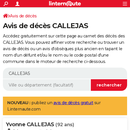
ACTUALITÉS
Connexion
S'inscrire
Avis de décès
Rechercher
Société
Education
Villes
Politique
Faits Divers
Monde
+
SPORT
Avis de décès CALLEJAS
Football
Cyclisme
Forum
Coupe du monde 2026
Tennis
Rugby
CULTURE
Accédez gratuitement sur cette page au carnet des décès des
TNT
Cinéma
Musique
Programme TV
Streaming
Sorties cinéma
+
CALLEJAS. Vous pouvez affiner votre recherche ou trouver un
FINANCE
avis de décès ou un avis d'obsèques plus ancien en tapant le
Impôts
Immobilier
Banque
Crédit
Retraite
Epargne
Risques naturels par ville
Assurance
AUTO
nom d'un défunt et/ou le nom ou le code postal d'une
commune dans le moteur de recherche ci-dessous.
Réserver un essai
Berlines
Forum auto
Essais
Citadines
SUV
+
HIGH-TECH
Meilleur smartphone
Ordinateurs
Guide high-tech
Mobiles
Internet
Jeux vidéo
+
BRICOLAGE
Aménagement intérieur
Cuisine
Jardinage
+
Forum
Extérieur
Salle de bains
Rangement
WEEK-END
Escapades
Expositions
Week-end nature
Guides de France
Patrimoine
Musées
+
LIFESTYLE
NOUVEAU :
publiez un
avis de décès gratuit
sur
Linternaute.com
Bien-être
Mode
+
Art de vivre
Loisirs
Modes de vie
SANTE
Yvonne CALLEJAS
Guide de la santé
Médicaments
+
Alimentation
Maladies
Sommeil
(92 ans)
VOYAGE