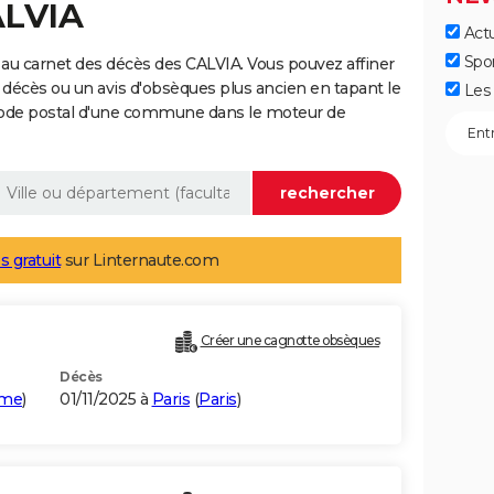
ALVIA
Actu
Spo
au carnet des décès des CALVIA. Vous pouvez affiner
 décès ou un avis d'obsèques plus ancien en tapant le
Les 
code postal d'une commune dans le moteur de
s gratuit
sur Linternaute.com
Créer une cagnotte obsèques
Décès
me
)
01/11/2025 à
Paris
(
Paris
)