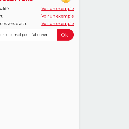
alité
Voir un exemple
rt
Voir un exemple
dossiers d'actu
Voir un exemple