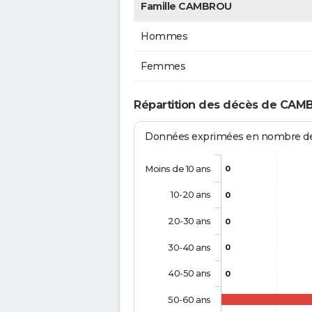
Famille CAMBROU
Hommes
Femmes
Répartition des décès de CAM
Données exprimées en nombre de d
Moins de 10 ans
0
10-20 ans
0
20-30 ans
0
30-40 ans
0
40-50 ans
0
50-60 ans