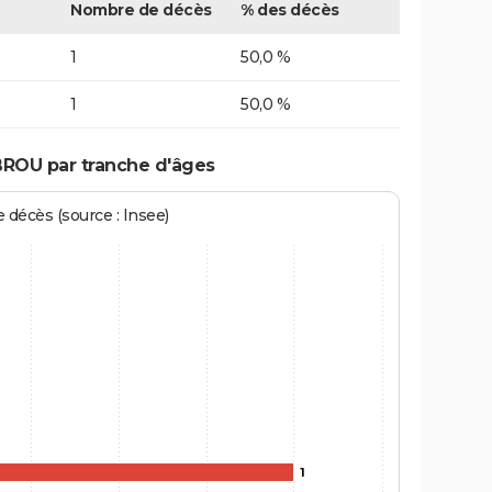
Nombre de décès
% des décès
1
50,0 %
1
50,0 %
BROU par tranche d'âges
écès (source : Insee)
1