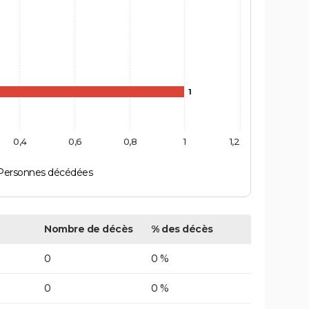
1
0,4
0,6
0,8
1
1,2
Personnes décédées
Nombre de décès
% des décès
0
0 %
0
0 %