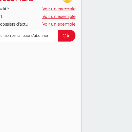
alité
Voir un exemple
rt
Voir un exemple
dossiers d'actu
Voir un exemple