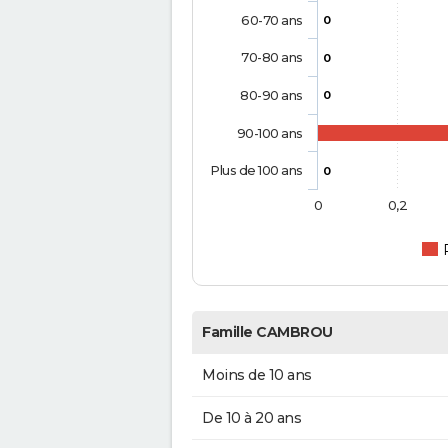
60-70 ans
0
70-80 ans
0
80-90 ans
0
90-100 ans
Plus de 100 ans
0
0
0,2
Famille CAMBROU
Moins de 10 ans
De 10 à 20 ans