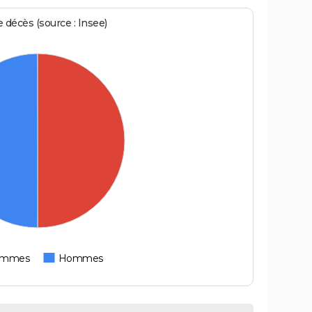
écès (source : Insee)
emmes
Hommes