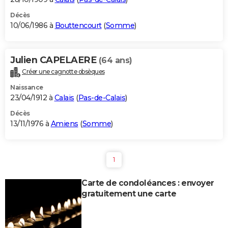
Décès
10/06/1986 à
Bouttencourt
(
Somme
)
Julien CAPELAERE
(64 ans)
Créer une cagnotte obsèques
Naissance
23/04/1912 à
Calais
(
Pas-de-Calais
)
Décès
13/11/1976 à
Amiens
(
Somme
)
1
Carte de condoléances : envoyer
gratuitement une carte