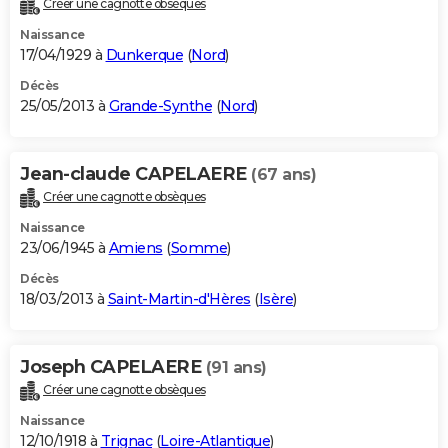
Créer une cagnotte obsèques
City break
Voyage de noces
Climat
Destinations
Voyage nature
Forum
+
PHOTO
Naissance
17/04/1929 à
Dunkerque
(
Nord
)
GUIDES D'ACHAT
Décès
25/05/2013 à
Grande-Synthe
(
Nord
)
BONS PLANS
CARTE DE VOEUX
Jean-claude CAPELAERE
(67 ans)
Carte Bonne année
Carte Pâques
Carte de Noël
Carte Saint-Valentin
Carte d'anniversaire
DICTIONNAIRE
Créer une cagnotte obsèques
Biographies
Expressions
Dictionnaire
Citations
Proverbes
PROGRAMME TV
Naissance
23/06/1945 à
Amiens
(
Somme
)
COPAINS D'AVANT
Décès
18/03/2013 à
Saint-Martin-d'Hères
(
Isère
)
Se connecter
Collèges
Universités
Service militaire
S'inscrire
Lycées
Primaires
Entreprises
Avis de recherche
AVIS DE DÉCÈS
FORUM
Joseph CAPELAERE
(91 ans)
Lifestyle
Sport
Television
Cinema
Bricolage
Culture
Auto
Voyage
Créer une cagnotte obsèques
Naissance
12/10/1918 à
Trignac
(
Loire-Atlantique
)