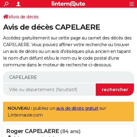
ACTUALITÉS
Connexion
S'inscrire
Avis de décès
Rechercher
Société
Education
Villes
Politique
Faits Divers
Monde
+
SPORT
Avis de décès CAPELAERE
Football
Cyclisme
Forum
Coupe du monde 2026
Tennis
Rugby
CULTURE
Accédez gratuitement sur cette page au carnet des décès des
TNT
Cinéma
Musique
Programme TV
Streaming
Sorties cinéma
+
CAPELAERE. Vous pouvez affiner votre recherche ou trouver
FINANCE
un avis de décès ou un avis d'obsèques plus ancien en tapant
Impôts
Immobilier
Banque
Crédit
Retraite
Epargne
Risques naturels par ville
Assurance
AUTO
le nom d'un défunt et/ou le nom ou le code postal d'une
commune dans le moteur de recherche ci-dessous.
Réserver un essai
Berlines
Forum auto
Essais
Citadines
SUV
+
HIGH-TECH
Meilleur smartphone
Ordinateurs
Guide high-tech
Mobiles
Internet
Jeux vidéo
+
BRICOLAGE
Aménagement intérieur
Cuisine
Jardinage
+
Forum
Extérieur
Salle de bains
Rangement
WEEK-END
Escapades
Expositions
Week-end nature
Guides de France
Patrimoine
Musées
+
LIFESTYLE
NOUVEAU :
publiez un
avis de décès gratuit
sur
Linternaute.com
Bien-être
Mode
+
Art de vivre
Loisirs
Modes de vie
SANTE
Roger CAPELAERE
Guide de la santé
Médicaments
+
Alimentation
Maladies
Sommeil
(84 ans)
VOYAGE