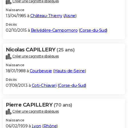
Créer une cagnotte obsèques
City break
Voyage de noces
Climat
Destinations
Voyage nature
Forum
+
PHOTO
Naissance
13/04/1985 à
Château-Thierry
(
Aisne
)
GUIDES D'ACHAT
Décès
02/10/2015 à
Belvédère-Campomoro
(
Corse-du-Sud
)
BONS PLANS
CARTE DE VOEUX
Nicolas CAPILLERY
(25 ans)
Carte Bonne année
Carte Pâques
Carte de Noël
Carte Saint-Valentin
Carte d'anniversaire
DICTIONNAIRE
Créer une cagnotte obsèques
Biographies
Expressions
Dictionnaire
Citations
Proverbes
PROGRAMME TV
Naissance
18/01/1988 à
Courbevoie
(
Hauts-de-Seine
)
COPAINS D'AVANT
Décès
07/09/2013 à
Coti-Chiavari
(
Corse-du-Sud
)
Se connecter
Collèges
Universités
Service militaire
S'inscrire
Lycées
Primaires
Entreprises
Avis de recherche
AVIS DE DÉCÈS
FORUM
Pierre CAPILLERY
(70 ans)
Lifestyle
Sport
Television
Cinema
Bricolage
Culture
Auto
Voyage
Créer une cagnotte obsèques
Naissance
06/02/1939 à
Lyon
(
Rhône
)