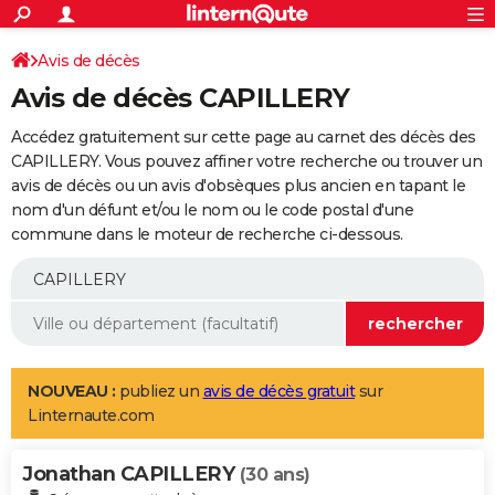
ACTUALITÉS
Connexion
S'inscrire
Avis de décès
Rechercher
Société
Education
Villes
Politique
Faits Divers
Monde
+
SPORT
Avis de décès CAPILLERY
Football
Cyclisme
Forum
Coupe du monde 2026
Tennis
Rugby
CULTURE
Accédez gratuitement sur cette page au carnet des décès des
TNT
Cinéma
Musique
Programme TV
Streaming
Sorties cinéma
+
CAPILLERY. Vous pouvez affiner votre recherche ou trouver un
FINANCE
avis de décès ou un avis d'obsèques plus ancien en tapant le
Impôts
Immobilier
Banque
Crédit
Retraite
Epargne
Risques naturels par ville
Assurance
AUTO
nom d'un défunt et/ou le nom ou le code postal d'une
commune dans le moteur de recherche ci-dessous.
Réserver un essai
Berlines
Forum auto
Essais
Citadines
SUV
+
HIGH-TECH
Meilleur smartphone
Ordinateurs
Guide high-tech
Mobiles
Internet
Jeux vidéo
+
BRICOLAGE
Aménagement intérieur
Cuisine
Jardinage
+
Forum
Extérieur
Salle de bains
Rangement
WEEK-END
Escapades
Expositions
Week-end nature
Guides de France
Patrimoine
Musées
+
LIFESTYLE
NOUVEAU :
publiez un
avis de décès gratuit
sur
Linternaute.com
Bien-être
Mode
+
Art de vivre
Loisirs
Modes de vie
SANTE
Jonathan CAPILLERY
Guide de la santé
Médicaments
+
Alimentation
Maladies
Sommeil
(30 ans)
VOYAGE