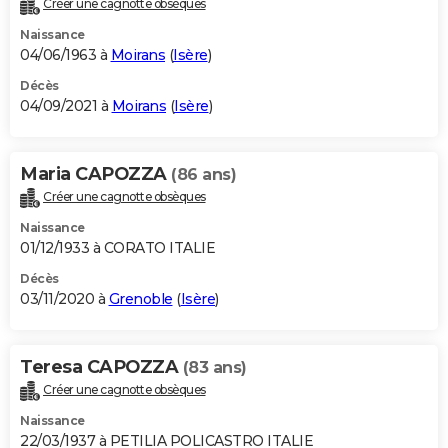
Créer une cagnotte obsèques
City break
Voyage de noces
Climat
Destinations
Voyage nature
Forum
+
PHOTO
Naissance
04/06/1963 à
Moirans
(
Isère
)
GUIDES D'ACHAT
Décès
04/09/2021 à
Moirans
(
Isère
)
BONS PLANS
CARTE DE VOEUX
Maria CAPOZZA
(86 ans)
Carte Bonne année
Carte Pâques
Carte de Noël
Carte Saint-Valentin
Carte d'anniversaire
DICTIONNAIRE
Créer une cagnotte obsèques
Biographies
Expressions
Dictionnaire
Citations
Proverbes
PROGRAMME TV
Naissance
01/12/1933 à CORATO ITALIE
COPAINS D'AVANT
Décès
03/11/2020 à
Grenoble
(
Isère
)
Se connecter
Collèges
Universités
Service militaire
S'inscrire
Lycées
Primaires
Entreprises
Avis de recherche
AVIS DE DÉCÈS
FORUM
Teresa CAPOZZA
(83 ans)
Lifestyle
Sport
Television
Cinema
Bricolage
Culture
Auto
Voyage
Créer une cagnotte obsèques
Naissance
22/03/1937 à PETILIA POLICASTRO ITALIE