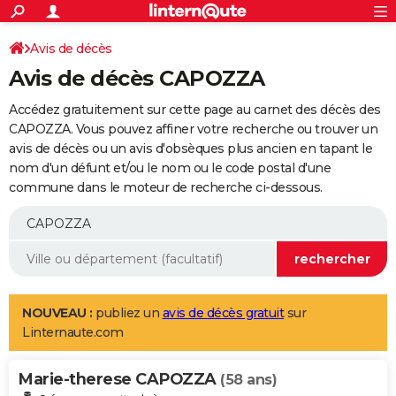
ACTUALITÉS
Connexion
S'inscrire
Avis de décès
Rechercher
Société
Education
Villes
Politique
Faits Divers
Monde
+
SPORT
Avis de décès CAPOZZA
Football
Cyclisme
Forum
Coupe du monde 2026
Tennis
Rugby
CULTURE
Accédez gratuitement sur cette page au carnet des décès des
TNT
Cinéma
Musique
Programme TV
Streaming
Sorties cinéma
+
CAPOZZA. Vous pouvez affiner votre recherche ou trouver un
FINANCE
avis de décès ou un avis d'obsèques plus ancien en tapant le
Impôts
Immobilier
Banque
Crédit
Retraite
Epargne
Risques naturels par ville
Assurance
AUTO
nom d'un défunt et/ou le nom ou le code postal d'une
commune dans le moteur de recherche ci-dessous.
Réserver un essai
Berlines
Forum auto
Essais
Citadines
SUV
+
HIGH-TECH
Meilleur smartphone
Ordinateurs
Guide high-tech
Mobiles
Internet
Jeux vidéo
+
BRICOLAGE
Aménagement intérieur
Cuisine
Jardinage
+
Forum
Extérieur
Salle de bains
Rangement
WEEK-END
Escapades
Expositions
Week-end nature
Guides de France
Patrimoine
Musées
+
LIFESTYLE
NOUVEAU :
publiez un
avis de décès gratuit
sur
Linternaute.com
Bien-être
Mode
+
Art de vivre
Loisirs
Modes de vie
SANTE
Marie-therese CAPOZZA
Guide de la santé
Médicaments
+
Alimentation
Maladies
Sommeil
(58 ans)
VOYAGE