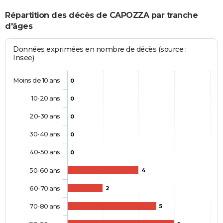
Répartition des décès de CAPOZZA par tranche
d'âges
Données exprimées en nombre de décès (source :
Insee)
Moins de 10 ans
0
10-20 ans
0
20-30 ans
0
30-40 ans
0
40-50 ans
0
50-60 ans
4
60-70 ans
2
70-80 ans
5