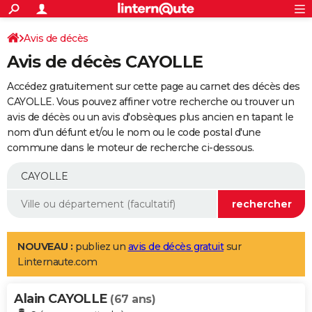
ACTUALITÉS
Connexion
S'inscrire
Avis de décès
Rechercher
Société
Education
Villes
Politique
Faits Divers
Monde
+
SPORT
Avis de décès CAYOLLE
Football
Cyclisme
Forum
Coupe du monde 2026
Tennis
Rugby
CULTURE
Accédez gratuitement sur cette page au carnet des décès des
TNT
Cinéma
Musique
Programme TV
Streaming
Sorties cinéma
+
CAYOLLE. Vous pouvez affiner votre recherche ou trouver un
FINANCE
avis de décès ou un avis d'obsèques plus ancien en tapant le
Impôts
Immobilier
Banque
Crédit
Retraite
Epargne
Risques naturels par ville
Assurance
AUTO
nom d'un défunt et/ou le nom ou le code postal d'une
commune dans le moteur de recherche ci-dessous.
Réserver un essai
Berlines
Forum auto
Essais
Citadines
SUV
+
HIGH-TECH
Meilleur smartphone
Ordinateurs
Guide high-tech
Mobiles
Internet
Jeux vidéo
+
BRICOLAGE
Aménagement intérieur
Cuisine
Jardinage
+
Forum
Extérieur
Salle de bains
Rangement
WEEK-END
Escapades
Expositions
Week-end nature
Guides de France
Patrimoine
Musées
+
LIFESTYLE
NOUVEAU :
publiez un
avis de décès gratuit
sur
Linternaute.com
Bien-être
Mode
+
Art de vivre
Loisirs
Modes de vie
SANTE
Alain CAYOLLE
Guide de la santé
Médicaments
+
Alimentation
Maladies
Sommeil
(67 ans)
VOYAGE