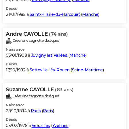
Décès
21/01/1985 à
Saint-Hilaire-du-Harcouët
(
Manche
)
Andre CAYOLLE
(74 ans)
Créer une cagnotte obsèques
Naissance
05/01/1908 à
Juvigny les Vallées
(
Manche
)
Décès
17/10/1982 à
Sotteville-lès-Rouen
(
Seine-Maritime
)
Suzanne CAYOLLE
(83 ans)
Créer une cagnotte obsèques
Naissance
28/10/1894 à
Paris
(
Paris
)
Décès
05/02/1978 à
Versailles
(
Yvelines
)