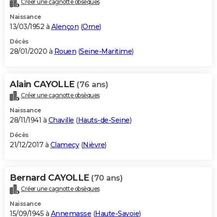
Créer une cagnotte obsèques
City break
Voyage de noces
Climat
Destinations
Voyage nature
Forum
+
PHOTO
Naissance
13/03/1952 à
Alençon
(
Orne
)
GUIDES D'ACHAT
Décès
28/01/2020 à
Rouen
(
Seine-Maritime
)
BONS PLANS
CARTE DE VOEUX
Alain CAYOLLE
(76 ans)
Carte Bonne année
Carte Pâques
Carte de Noël
Carte Saint-Valentin
Carte d'anniversaire
DICTIONNAIRE
Créer une cagnotte obsèques
Biographies
Expressions
Dictionnaire
Citations
Proverbes
PROGRAMME TV
Naissance
28/11/1941 à
Chaville
(
Hauts-de-Seine
)
COPAINS D'AVANT
Décès
21/12/2017 à
Clamecy
(
Nièvre
)
Se connecter
Collèges
Universités
Service militaire
S'inscrire
Lycées
Primaires
Entreprises
Avis de recherche
AVIS DE DÉCÈS
FORUM
Bernard CAYOLLE
(70 ans)
Lifestyle
Sport
Television
Cinema
Bricolage
Culture
Auto
Voyage
Créer une cagnotte obsèques
Naissance
15/09/1945 à
Annemasse
(
Haute-Savoie
)