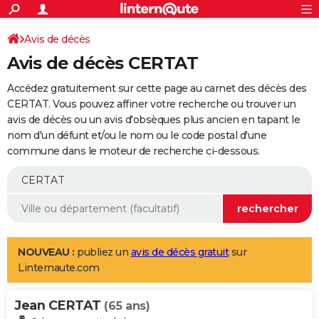
ACTUALITÉS
Connexion
S'inscrire
Avis de décès
Rechercher
Société
Education
Villes
Politique
Faits Divers
Monde
+
SPORT
Avis de décès CERTAT
Football
Cyclisme
Forum
Coupe du monde 2026
Tennis
Rugby
CULTURE
Accédez gratuitement sur cette page au carnet des décès des
TNT
Cinéma
Musique
Programme TV
Streaming
Sorties cinéma
+
CERTAT. Vous pouvez affiner votre recherche ou trouver un
FINANCE
avis de décès ou un avis d'obsèques plus ancien en tapant le
Impôts
Immobilier
Banque
Crédit
Retraite
Epargne
Risques naturels par ville
Assurance
AUTO
nom d'un défunt et/ou le nom ou le code postal d'une
commune dans le moteur de recherche ci-dessous.
Réserver un essai
Berlines
Forum auto
Essais
Citadines
SUV
+
HIGH-TECH
Meilleur smartphone
Ordinateurs
Guide high-tech
Mobiles
Internet
Jeux vidéo
+
BRICOLAGE
Aménagement intérieur
Cuisine
Jardinage
+
Forum
Extérieur
Salle de bains
Rangement
WEEK-END
Escapades
Expositions
Week-end nature
Guides de France
Patrimoine
Musées
+
LIFESTYLE
NOUVEAU :
publiez un
avis de décès gratuit
sur
Linternaute.com
Bien-être
Mode
+
Art de vivre
Loisirs
Modes de vie
SANTE
Jean CERTAT
Guide de la santé
Médicaments
+
Alimentation
Maladies
Sommeil
(65 ans)
VOYAGE