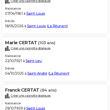
Créer une cagnotte obsèques
City break
Voyage de noces
Climat
Destinations
Voyage nature
Forum
+
PHOTO
Naissance
07/04/1961 à
Saint-Louis
GUIDES D'ACHAT
Décès
18/05/2026 à
Saint-Louis
(
La Réunion
)
BONS PLANS
CARTE DE VOEUX
Marie CERTAT
(103 ans)
Carte Bonne année
Carte Pâques
Carte de Noël
Carte Saint-Valentin
Carte d'anniversaire
DICTIONNAIRE
Créer une cagnotte obsèques
Biographies
Expressions
Dictionnaire
Citations
Proverbes
PROGRAMME TV
Naissance
22/10/1921 à
Saint-Leu
COPAINS D'AVANT
Décès
04/10/2025 à
Saint-André
(
La Réunion
)
Se connecter
Collèges
Universités
Service militaire
S'inscrire
Lycées
Primaires
Entreprises
Avis de recherche
AVIS DE DÉCÈS
FORUM
Franck CERTAT
(84 ans)
Lifestyle
Sport
Television
Cinema
Bricolage
Culture
Auto
Voyage
Créer une cagnotte obsèques
Naissance
29/10/1939 à
Saint-Louis