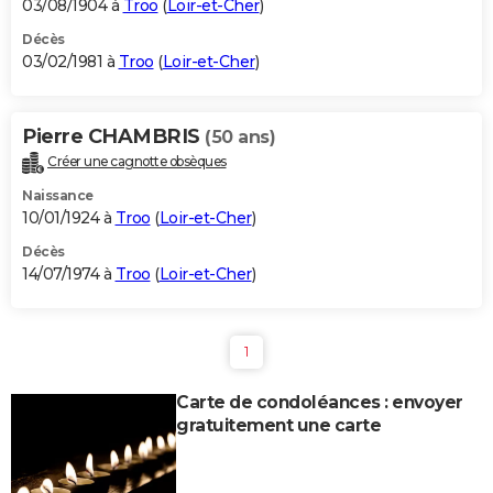
03/08/1904 à
Troo
(
Loir-et-Cher
)
Décès
03/02/1981 à
Troo
(
Loir-et-Cher
)
Pierre CHAMBRIS
(50 ans)
Créer une cagnotte obsèques
Naissance
10/01/1924 à
Troo
(
Loir-et-Cher
)
Décès
14/07/1974 à
Troo
(
Loir-et-Cher
)
1
Carte de condoléances : envoyer
gratuitement une carte