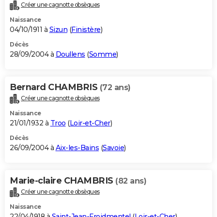
Créer une cagnotte obsèques
Naissance
04/10/1911 à
Sizun
(
Finistère
)
Décès
28/09/2004 à
Doullens
(
Somme
)
Bernard CHAMBRIS
(72 ans)
Créer une cagnotte obsèques
Naissance
21/01/1932 à
Troo
(
Loir-et-Cher
)
Décès
26/09/2004 à
Aix-les-Bains
(
Savoie
)
Marie-claire CHAMBRIS
(82 ans)
Créer une cagnotte obsèques
Naissance
22/04/1918 à
Saint-Jean-Froidmentel
(
Loir-et-Cher
)