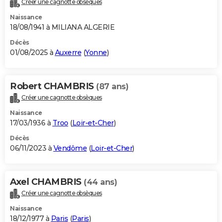
Créer une cagnotte obsèques
City break
Voyage de noces
Climat
Destinations
Voyage nature
Forum
+
PHOTO
Naissance
18/08/1941 à MILIANA ALGERIE
GUIDES D'ACHAT
Décès
01/08/2025 à
Auxerre
(
Yonne
)
BONS PLANS
CARTE DE VOEUX
Robert CHAMBRIS
(87 ans)
Carte Bonne année
Carte Pâques
Carte de Noël
Carte Saint-Valentin
Carte d'anniversaire
DICTIONNAIRE
Créer une cagnotte obsèques
Biographies
Expressions
Dictionnaire
Citations
Proverbes
PROGRAMME TV
Naissance
17/03/1936 à
Troo
(
Loir-et-Cher
)
COPAINS D'AVANT
Décès
06/11/2023 à
Vendôme
(
Loir-et-Cher
)
Se connecter
Collèges
Universités
Service militaire
S'inscrire
Lycées
Primaires
Entreprises
Avis de recherche
AVIS DE DÉCÈS
FORUM
Axel CHAMBRIS
(44 ans)
Lifestyle
Sport
Television
Cinema
Bricolage
Culture
Auto
Voyage
Créer une cagnotte obsèques
Naissance
18/12/1977 à
Paris
(
Paris
)