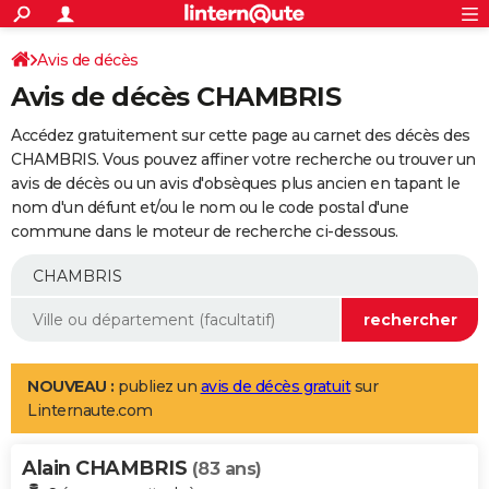
ACTUALITÉS
Connexion
S'inscrire
Avis de décès
Rechercher
Société
Education
Villes
Politique
Faits Divers
Monde
+
SPORT
Avis de décès CHAMBRIS
Football
Cyclisme
Forum
Coupe du monde 2026
Tennis
Rugby
CULTURE
Accédez gratuitement sur cette page au carnet des décès des
TNT
Cinéma
Musique
Programme TV
Streaming
Sorties cinéma
+
CHAMBRIS. Vous pouvez affiner votre recherche ou trouver un
FINANCE
avis de décès ou un avis d'obsèques plus ancien en tapant le
Impôts
Immobilier
Banque
Crédit
Retraite
Epargne
Risques naturels par ville
Assurance
AUTO
nom d'un défunt et/ou le nom ou le code postal d'une
commune dans le moteur de recherche ci-dessous.
Réserver un essai
Berlines
Forum auto
Essais
Citadines
SUV
+
HIGH-TECH
Meilleur smartphone
Ordinateurs
Guide high-tech
Mobiles
Internet
Jeux vidéo
+
BRICOLAGE
Aménagement intérieur
Cuisine
Jardinage
+
Forum
Extérieur
Salle de bains
Rangement
WEEK-END
Escapades
Expositions
Week-end nature
Guides de France
Patrimoine
Musées
+
LIFESTYLE
NOUVEAU :
publiez un
avis de décès gratuit
sur
Linternaute.com
Bien-être
Mode
+
Art de vivre
Loisirs
Modes de vie
SANTE
Alain CHAMBRIS
Guide de la santé
Médicaments
+
Alimentation
Maladies
Sommeil
(83 ans)
VOYAGE