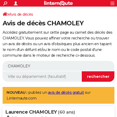
ACTUALITÉS
Connexion
S'inscrire
Avis de décès
Rechercher
Société
Education
Villes
Politique
Faits Divers
Monde
+
SPORT
Avis de décès CHAMOLEY
Football
Cyclisme
Forum
Coupe du monde 2026
Tennis
Rugby
CULTURE
Accédez gratuitement sur cette page au carnet des décès des
TNT
Cinéma
Musique
Programme TV
Streaming
Sorties cinéma
+
CHAMOLEY. Vous pouvez affiner votre recherche ou trouver
FINANCE
un avis de décès ou un avis d'obsèques plus ancien en tapant
Impôts
Immobilier
Banque
Crédit
Retraite
Epargne
Risques naturels par ville
Assurance
AUTO
le nom d'un défunt et/ou le nom ou le code postal d'une
commune dans le moteur de recherche ci-dessous.
Réserver un essai
Berlines
Forum auto
Essais
Citadines
SUV
+
HIGH-TECH
Meilleur smartphone
Ordinateurs
Guide high-tech
Mobiles
Internet
Jeux vidéo
+
BRICOLAGE
Aménagement intérieur
Cuisine
Jardinage
+
Forum
Extérieur
Salle de bains
Rangement
WEEK-END
Escapades
Expositions
Week-end nature
Guides de France
Patrimoine
Musées
+
LIFESTYLE
NOUVEAU :
publiez un
avis de décès gratuit
sur
Linternaute.com
Bien-être
Mode
+
Art de vivre
Loisirs
Modes de vie
SANTE
Laurence CHAMOLEY
Guide de la santé
Médicaments
+
Alimentation
Maladies
Sommeil
(60 ans)
VOYAGE