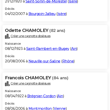
21/12/1920 à
Saint-Sorlin-de-Morestel
(
Isère
)
Décès
04/02/2007 à
Bourgoin-Jallieu
(
Isère
)
Odette CHAMOLEY
(82 ans)
Créer une cagnotte obsèques
Naissance
08/12/1923 à
Saint-Rambert-en-Bugey
(
Ain
)
Décès
20/08/2006 à
Neuville-sur-Saône
(
Rhône
)
Francois CHAMOLEY
(84 ans)
Créer une cagnotte obsèques
Naissance
08/04/1922 à
Brégnier-Cordon
(
Ain
)
Décès
08/06/2006 à
Montmorillon
(
Vienne
)