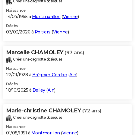
Créer une cagnotte obsèques
City break
Voyage de noces
Climat
Destinations
Voyage nature
Forum
+
PHOTO
Naissance
14/04/1965 à
Montmorillon
(
Vienne
)
GUIDES D'ACHAT
Décès
03/03/2026 à
Poitiers
(
Vienne
)
BONS PLANS
CARTE DE VOEUX
Marcelle CHAMOLEY
(97 ans)
Carte Bonne année
Carte Pâques
Carte de Noël
Carte Saint-Valentin
Carte d'anniversaire
DICTIONNAIRE
Créer une cagnotte obsèques
Biographies
Expressions
Dictionnaire
Citations
Proverbes
PROGRAMME TV
Naissance
22/01/1928 à
Brégnier-Cordon
(
Ain
)
COPAINS D'AVANT
Décès
10/10/2025 à
Belley
(
Ain
)
Se connecter
Collèges
Universités
Service militaire
S'inscrire
Lycées
Primaires
Entreprises
Avis de recherche
AVIS DE DÉCÈS
FORUM
Marie-christine CHAMOLEY
(72 ans)
Lifestyle
Sport
Television
Cinema
Bricolage
Culture
Auto
Voyage
Créer une cagnotte obsèques
Naissance
01/08/1951 à
Montmorillon
(
Vienne
)